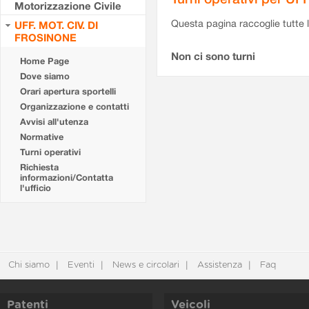
Motorizzazione Civile
Questa pagina raccoglie tutte le
UFF. MOT. CIV. DI
FROSINONE
Non ci sono turni
Home Page
Dove siamo
Orari apertura sportelli
Organizzazione e contatti
Avvisi all'utenza
Normative
Turni operativi
Richiesta
informazioni/Contatta
l'ufficio
Chi siamo
Eventi
News e circolari
Assistenza
Faq
Patenti
Veicoli