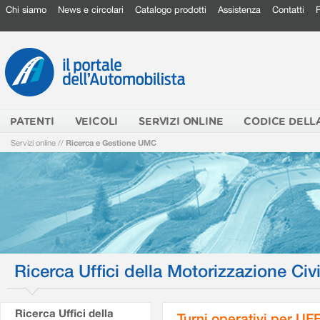
Chi siamo
News e circolari
Catalogo prodotti
Assistenza
Contatti
PATENTI
VEICOLI
SERVIZI ONLINE
CODICE DELL
Servizi online
//
Ricerca e Gestione UMC
Ricerca Uffici della Motorizzazione Civi
Ricerca Uffici della
Turni operativi per U