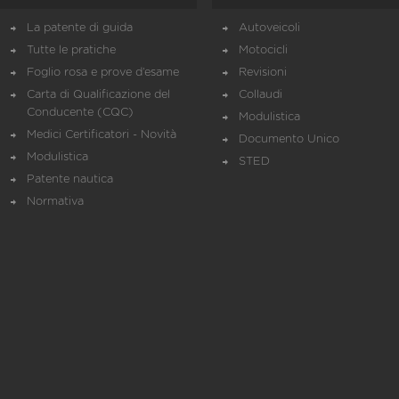
La patente di guida
Autoveicoli
Tutte le pratiche
Motocicli
Foglio rosa e prove d’esame
Revisioni
Carta di Qualificazione del
Collaudi
Conducente (CQC)
Modulistica
Medici Certificatori - Novità
Documento Unico
Modulistica
STED
Patente nautica
Normativa