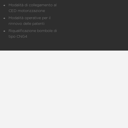
Modalità di collegamento al
CED motorizzazione
Modalità operative per il
rinnovo delle patenti
Riqualificazione bombole di
tipo CNG4