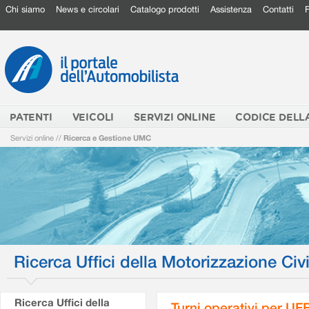
Chi siamo
News e circolari
Catalogo prodotti
Assistenza
Contatti
PATENTI
VEICOLI
SERVIZI ONLINE
CODICE DELL
Servizi online
//
Ricerca e Gestione UMC
Ricerca Uffici della Motorizzazione Civi
Ricerca Uffici della
Turni operativi per U