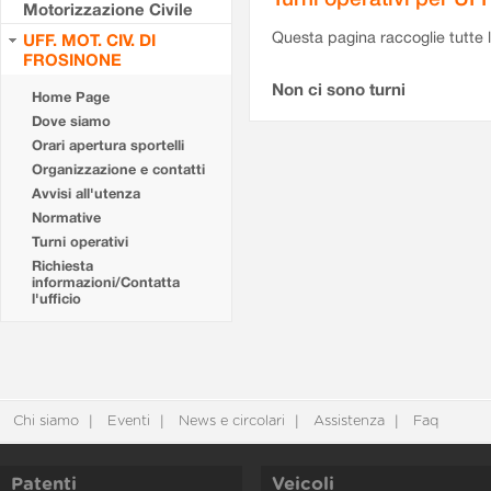
Motorizzazione Civile
Questa pagina raccoglie tutte le
UFF. MOT. CIV. DI
FROSINONE
Non ci sono turni
Home Page
Dove siamo
Orari apertura sportelli
Organizzazione e contatti
Avvisi all'utenza
Normative
Turni operativi
Richiesta
informazioni/Contatta
l'ufficio
Chi siamo
Eventi
News e circolari
Assistenza
Faq
Patenti
Veicoli