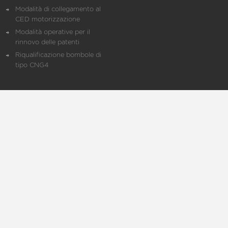
Modalità di collegamento al
CED motorizzazione
Modalità operative per il
rinnovo delle patenti
Riqualificazione bombole di
tipo CNG4