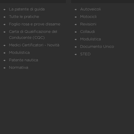
La patente di guida
Autoveicoli
Tutte le pratiche
Motocicli
Foglio rosa e prove d’esame
Revisioni
Carta di Qualificazione del
Collaudi
Conducente (CQC)
Modulistica
Medici Certificatori - Novità
Documento Unico
Modulistica
STED
Patente nautica
Normativa