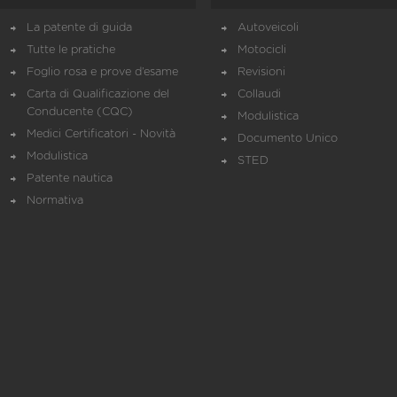
La patente di guida
Autoveicoli
Tutte le pratiche
Motocicli
Foglio rosa e prove d’esame
Revisioni
Carta di Qualificazione del
Collaudi
Conducente (CQC)
Modulistica
Medici Certificatori - Novità
Documento Unico
Modulistica
STED
Patente nautica
Normativa