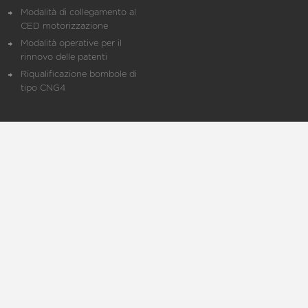
Modalità di collegamento al
CED motorizzazione
Modalità operative per il
rinnovo delle patenti
Riqualificazione bombole di
tipo CNG4