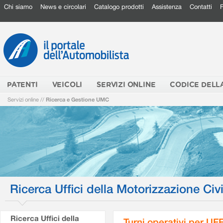
Chi siamo
News e circolari
Catalogo prodotti
Assistenza
Contatti
PATENTI
VEICOLI
SERVIZI ONLINE
CODICE DELL
Servizi online
//
Ricerca e Gestione UMC
Ricerca Uffici della Motorizzazione Civi
Ricerca Uffici della
Turni operativi per U