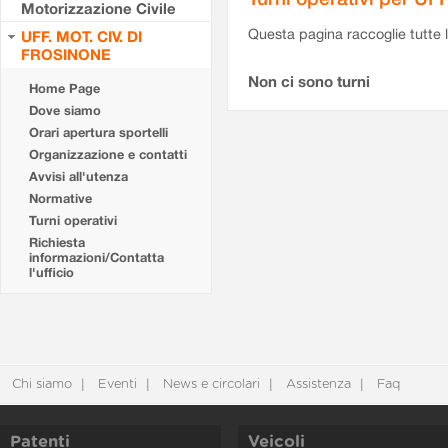
Motorizzazione Civile
Questa pagina raccoglie tutte le
UFF. MOT. CIV. DI
FROSINONE
Non ci sono turni
Home Page
Dove siamo
Orari apertura sportelli
Organizzazione e contatti
Avvisi all'utenza
Normative
Turni operativi
Richiesta
informazioni/Contatta
l'ufficio
Chi siamo
Eventi
News e circolari
Assistenza
Faq
Patenti
Veicoli