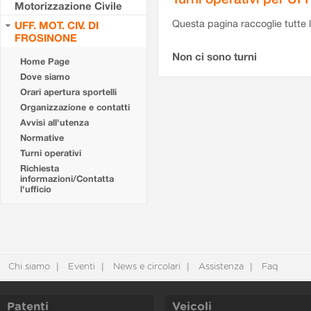
Motorizzazione Civile
Questa pagina raccoglie tutte le
UFF. MOT. CIV. DI
FROSINONE
Non ci sono turni
Home Page
Dove siamo
Orari apertura sportelli
Organizzazione e contatti
Avvisi all'utenza
Normative
Turni operativi
Richiesta
informazioni/Contatta
l'ufficio
Chi siamo
Eventi
News e circolari
Assistenza
Faq
Patenti
Veicoli