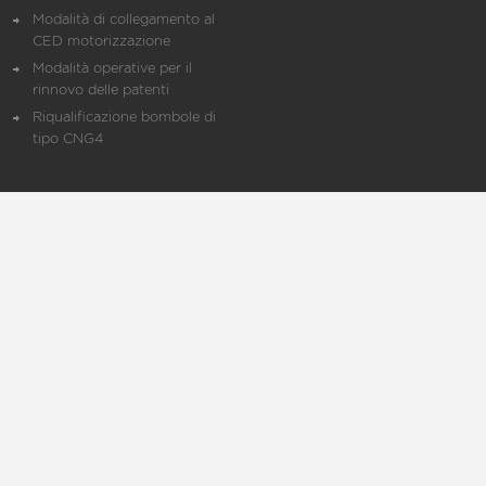
Modalità di collegamento al
CED motorizzazione
Modalità operative per il
rinnovo delle patenti
Riqualificazione bombole di
tipo CNG4