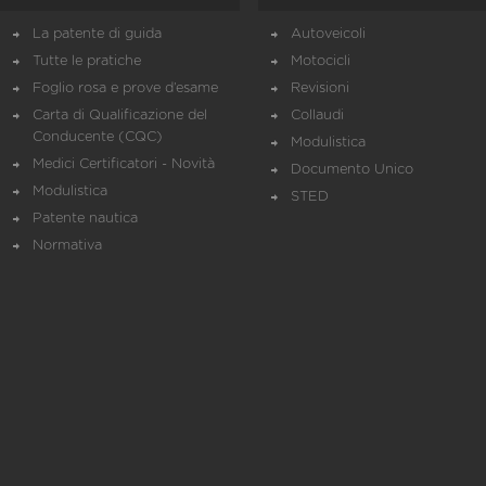
La patente di guida
Autoveicoli
Tutte le pratiche
Motocicli
Foglio rosa e prove d’esame
Revisioni
Carta di Qualificazione del
Collaudi
Conducente (CQC)
Modulistica
Medici Certificatori - Novità
Documento Unico
Modulistica
STED
Patente nautica
Normativa