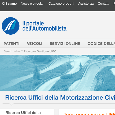
Chi siamo
News e circolari
Catalogo prodotti
Assistenza
Contatti
PATENTI
VEICOLI
SERVIZI ONLINE
CODICE DELL
Servizi online
//
Ricerca e Gestione UMC
Ricerca Uffici della Motorizzazione Civi
Ricerca Uffici della
Turni operativi per U