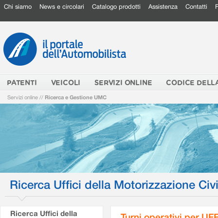
Chi siamo
News e circolari
Catalogo prodotti
Assistenza
Contatti
PATENTI
VEICOLI
SERVIZI ONLINE
CODICE DELL
Servizi online
//
Ricerca e Gestione UMC
Ricerca Uffici della Motorizzazione Civi
Ricerca Uffici della
Turni operativi per U