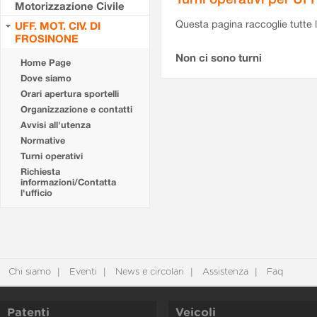
Motorizzazione Civile
Questa pagina raccoglie tutte le
UFF. MOT. CIV. DI
FROSINONE
Non ci sono turni
Home Page
Dove siamo
Orari apertura sportelli
Organizzazione e contatti
Avvisi all'utenza
Normative
Turni operativi
Richiesta
informazioni/Contatta
l'ufficio
Chi siamo
Eventi
News e circolari
Assistenza
Faq
Patenti
Veicoli