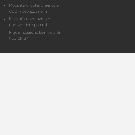
Modalità di collegamento al
CED motorizzazione
Modalità operative per il
rinnovo delle patenti
Riqualificazione bombole di
tipo CNG4