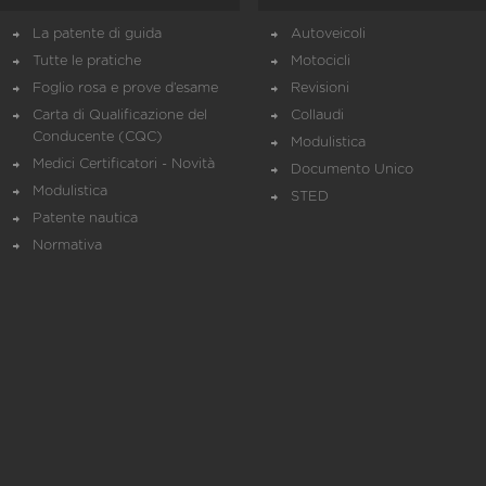
La patente di guida
Autoveicoli
Tutte le pratiche
Motocicli
Foglio rosa e prove d’esame
Revisioni
Carta di Qualificazione del
Collaudi
Conducente (CQC)
Modulistica
Medici Certificatori - Novità
Documento Unico
Modulistica
STED
Patente nautica
Normativa