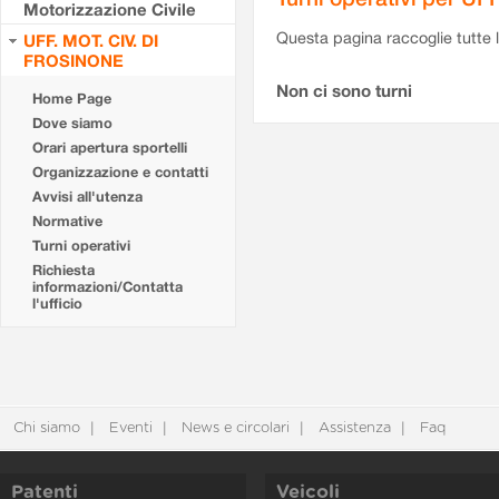
Motorizzazione Civile
Questa pagina raccoglie tutte le
UFF. MOT. CIV. DI
FROSINONE
Non ci sono turni
Home Page
Dove siamo
Orari apertura sportelli
Organizzazione e contatti
Avvisi all'utenza
Normative
Turni operativi
Richiesta
informazioni/Contatta
l'ufficio
Chi siamo
Eventi
News e circolari
Assistenza
Faq
Patenti
Veicoli