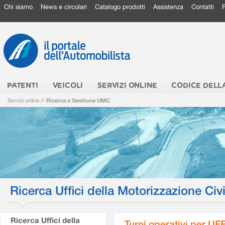
Chi siamo
News e circolari
Catalogo prodotti
Assistenza
Contatti
PATENTI
VEICOLI
SERVIZI ONLINE
CODICE DELL
Servizi online
//
Ricerca e Gestione UMC
Ricerca Uffici della Motorizzazione Civi
Ricerca Uffici della
Turni operativi per U