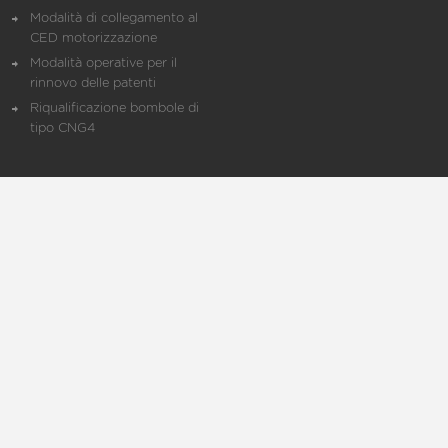
Modalità di collegamento al
CED motorizzazione
Modalità operative per il
rinnovo delle patenti
Riqualificazione bombole di
tipo CNG4