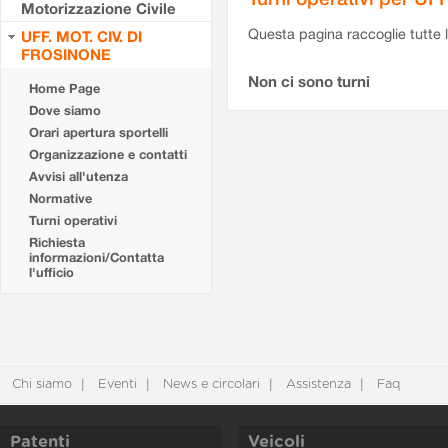
Motorizzazione Civile
Questa pagina raccoglie tutte le
UFF. MOT. CIV. DI
FROSINONE
Non ci sono turni
Home Page
Dove siamo
Orari apertura sportelli
Organizzazione e contatti
Avvisi all'utenza
Normative
Turni operativi
Richiesta
informazioni/Contatta
l'ufficio
Chi siamo
Eventi
News e circolari
Assistenza
Faq
Patenti
Veicoli