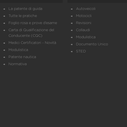
La patente di guida
Autoveicoli
Tutte le pratiche
Motocicli
Foglio rosa e prove d’esame
Revisioni
Carta di Qualificazione del
Collaudi
Conducente (CQC)
Modulistica
Medici Certificatori - Novità
Documento Unico
Modulistica
STED
Patente nautica
Normativa