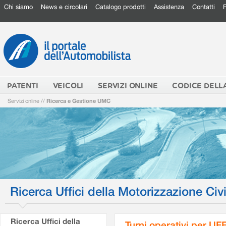
Chi siamo
News e circolari
Catalogo prodotti
Assistenza
Contatti
PATENTI
VEICOLI
SERVIZI ONLINE
CODICE DELL
Servizi online
//
Ricerca e Gestione UMC
Ricerca Uffici della Motorizzazione Civi
Ricerca Uffici della
Turni operativi per U