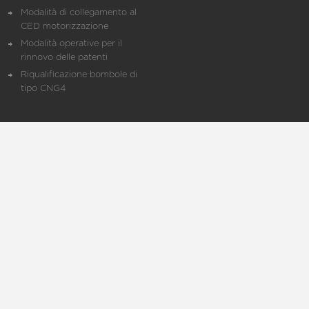
Modalità di collegamento al
CED motorizzazione
Modalità operative per il
rinnovo delle patenti
Riqualificazione bombole di
tipo CNG4