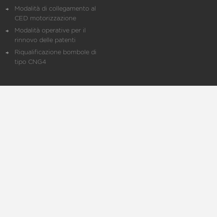
Modalità di collegamento al
CED motorizzazione
Modalità operative per il
rinnovo delle patenti
Riqualificazione bombole di
tipo CNG4