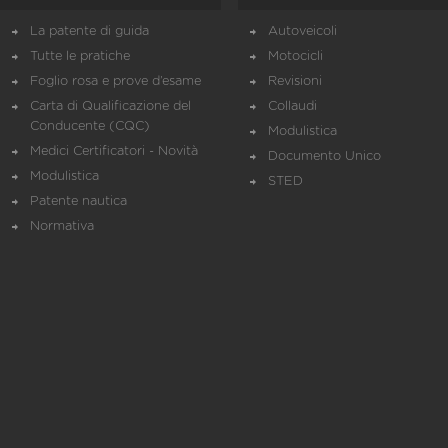
La patente di guida
Autoveicoli
Tutte le pratiche
Motocicli
Foglio rosa e prove d’esame
Revisioni
Carta di Qualificazione del
Collaudi
Conducente (CQC)
Modulistica
Medici Certificatori - Novità
Documento Unico
Modulistica
STED
Patente nautica
Normativa