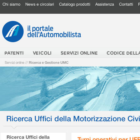
Chi siamo
News e circolari
Catalogo prodotti
Assistenza
Contatti
PATENTI
VEICOLI
SERVIZI ONLINE
CODICE DELL
Servizi online
//
Ricerca e Gestione UMC
Ricerca Uffici della Motorizzazione Civi
Ricerca Uffici della
Turni operativi per U