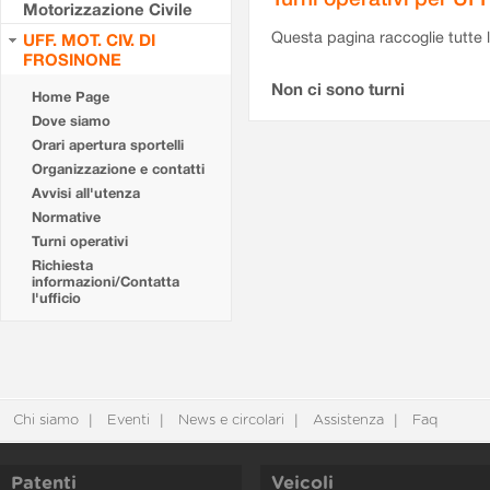
Motorizzazione Civile
Questa pagina raccoglie tutte le
UFF. MOT. CIV. DI
FROSINONE
Non ci sono turni
Home Page
Dove siamo
Orari apertura sportelli
Organizzazione e contatti
Avvisi all'utenza
Normative
Turni operativi
Richiesta
informazioni/Contatta
l'ufficio
Chi siamo
Eventi
News e circolari
Assistenza
Faq
Patenti
Veicoli