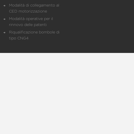
Modalità di collegamento al
CED motorizzazione
Modalità operative per il
rinnovo delle patenti
Riqualificazione bombole di
tipo CNG4