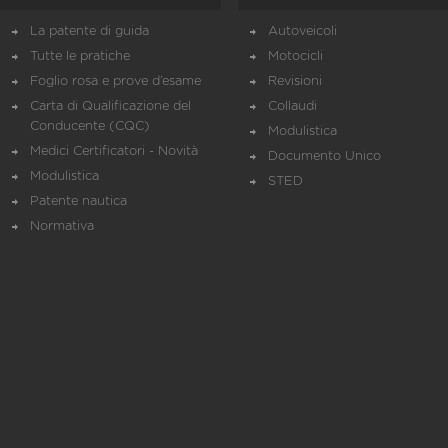
La patente di guida
Autoveicoli
Tutte le pratiche
Motocicli
Foglio rosa e prove d’esame
Revisioni
Carta di Qualificazione del
Collaudi
Conducente (CQC)
Modulistica
Medici Certificatori - Novità
Documento Unico
Modulistica
STED
Patente nautica
Normativa