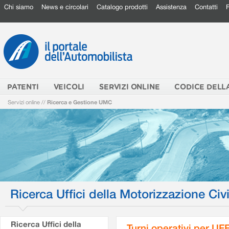
Chi siamo
News e circolari
Catalogo prodotti
Assistenza
Contatti
PATENTI
VEICOLI
SERVIZI ONLINE
CODICE DELL
Servizi online
//
Ricerca e Gestione UMC
Ricerca Uffici della Motorizzazione Civi
Ricerca Uffici della
Turni operativi per U