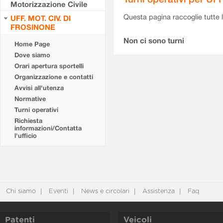
Motorizzazione Civile
Questa pagina raccoglie tutte le
UFF. MOT. CIV. DI
FROSINONE
Non ci sono turni
Home Page
Dove siamo
Orari apertura sportelli
Organizzazione e contatti
Avvisi all'utenza
Normative
Turni operativi
Richiesta
informazioni/Contatta
l'ufficio
Chi siamo
Eventi
News e circolari
Assistenza
Faq
Patenti
Veicoli