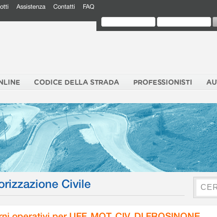
otti
Assistenza
Contatti
FAQ
NLINE
CODICE DELLA STRADA
PROFESSIONISTI
AU
orizzazione Civile
rni operativi per UFF. MOT. CIV. DI FROSINONE