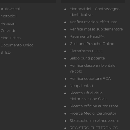
Autoveicoli
Monopattini - Contrassegno
identificativo
Motocicli
Verifica revisioni effettuate
Revisioni
Verifica massa supplementare
Collaudi
Pagamenti PagoPA
Modulistica
Gestione Pratiche Online
Documento Unico
Piattaforma CUDE
STED
Saldo punti patente
Verifica classe ambientale
veicolo
Verifica copertura RCA
Neopatentati
Ricerca Uffici della
Motorizzazione Civile
Ricerca officine autorizzate
Ricerca Medici Certificatori
Statistiche immatricolazioni
REGISTRO ELETTRONICO