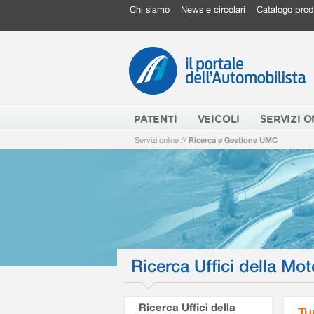
Chi siamo
News e circolari
Catalogo prod
PATENTI
VEICOLI
SERVIZI O
Servizi online
//
Ricerca e Gestione UMC
Ricerca Uffici della Mot
Ricerca Uffici della
Tu