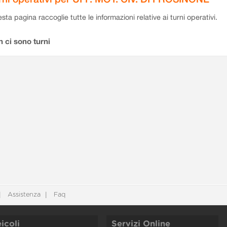
sta pagina raccoglie tutte le informazioni relative ai turni operativi.
 ci sono turni
Assistenza
Faq
icoli
Servizi Online