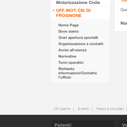
Motorizzazione Civile
Que
UFF. MOT. CIV. DI
FROSINONE
Non
Home Page
Dove siamo
Orari apertura sportelli
Organizzazione e contatti
Avvisi all'utenza
Normative
Turni operativi
Richiesta
informazioni/Contatta
l'ufficio
Chi siamo
Eventi
News e circolari
Patenti
Ve