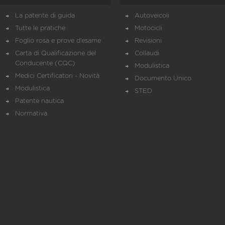
La patente di guida
Autoveicoli
Tutte le pratiche
Motocicli
Foglio rosa e prove d’esame
Revisioni
Carta di Qualificazione del
Collaudi
Conducente (CQC)
Modulistica
Medici Certificatori - Novità
Documento Unico
Modulistica
STED
Patente nautica
Normativa