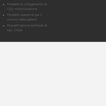
Modalità di collegamento al
CED motorizzazione
Modalità operative per il
rinnovo delle patenti
Riqualificazione bombole di
tipo CNG4