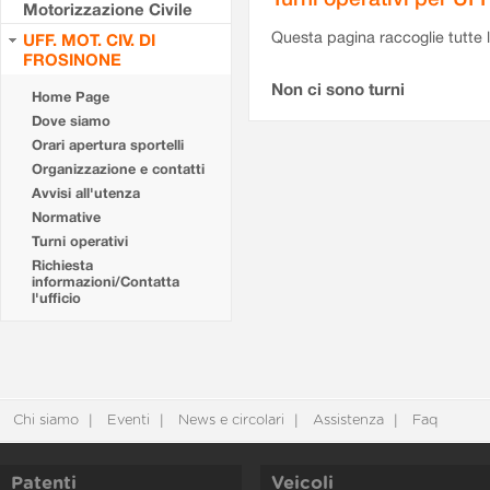
Motorizzazione Civile
Questa pagina raccoglie tutte le
UFF. MOT. CIV. DI
FROSINONE
Non ci sono turni
Home Page
Dove siamo
Orari apertura sportelli
Organizzazione e contatti
Avvisi all'utenza
Normative
Turni operativi
Richiesta
informazioni/Contatta
l'ufficio
Chi siamo
Eventi
News e circolari
Assistenza
Faq
Patenti
Veicoli