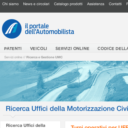
Chi siamo
News e circolari
Catalogo prodotti
Assistenza
Contatti
PATENTI
VEICOLI
SERVIZI ONLINE
CODICE DELL
Servizi online
//
Ricerca e Gestione UMC
Ricerca Uffici della Motorizzazione Civi
Ricerca Uffici della
Turni operativi per U