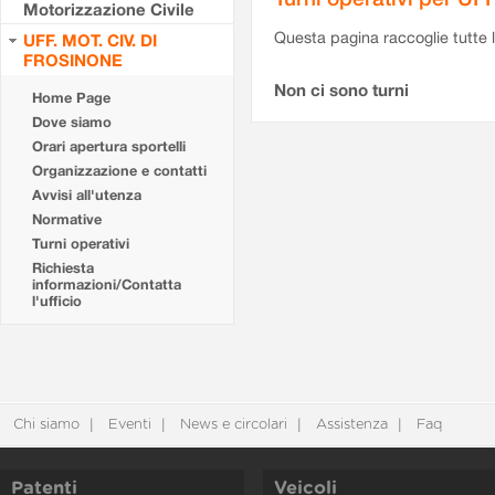
Motorizzazione Civile
Questa pagina raccoglie tutte le
UFF. MOT. CIV. DI
FROSINONE
Non ci sono turni
Home Page
Dove siamo
Orari apertura sportelli
Organizzazione e contatti
Avvisi all'utenza
Normative
Turni operativi
Richiesta
informazioni/Contatta
l'ufficio
Chi siamo
Eventi
News e circolari
Assistenza
Faq
Patenti
Veicoli