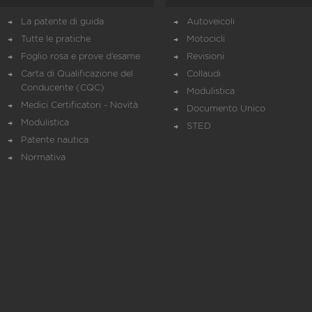
La patente di guida
Autoveicoli
Tutte le pratiche
Motocicli
Foglio rosa e prove d’esame
Revisioni
Carta di Qualificazione del
Collaudi
Conducente (CQC)
Modulistica
Medici Certificatori - Novità
Documento Unico
Modulistica
STED
Patente nautica
Normativa