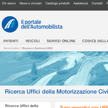
Chi siamo
News e circolari
Catalogo prodotti
Assistenza
Contatti
PATENTI
VEICOLI
SERVIZI ONLINE
CODICE DELL
Servizi online
//
Ricerca e Gestione UMC
Ricerca Uffici della Motorizzazione Civi
Ricerca Uffici della
Turni operativi per U