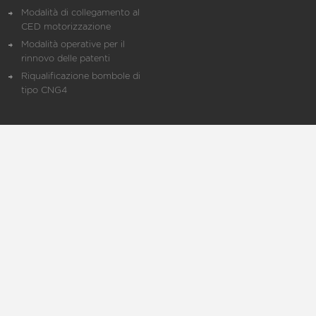
Modalità di collegamento al
CED motorizzazione
Modalità operative per il
rinnovo delle patenti
Riqualificazione bombole di
tipo CNG4