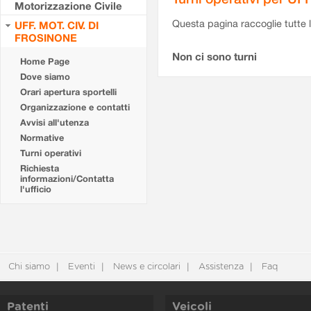
Motorizzazione Civile
Questa pagina raccoglie tutte le
UFF. MOT. CIV. DI
FROSINONE
Non ci sono turni
Home Page
Dove siamo
Orari apertura sportelli
Organizzazione e contatti
Avvisi all'utenza
Normative
Turni operativi
Richiesta
informazioni/Contatta
l'ufficio
Chi siamo
Eventi
News e circolari
Assistenza
Faq
Patenti
Veicoli