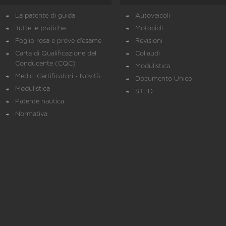
La patente di guida
Autoveicoli
Tutte le pratiche
Motocicli
Foglio rosa e prove d’esame
Revisioni
Carta di Qualificazione del
Collaudi
Conducente (CQC)
Modulistica
Medici Certificatori - Novità
Documento Unico
Modulistica
STED
Patente nautica
Normativa