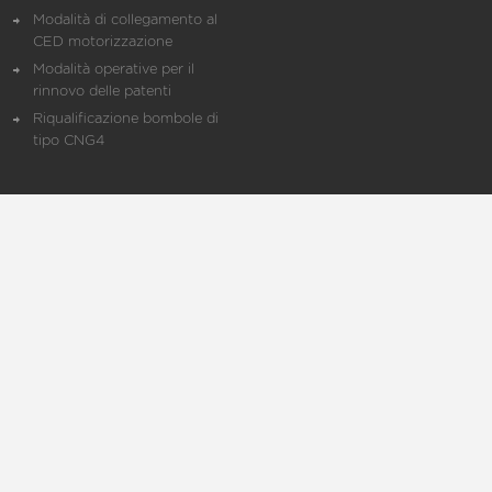
Modalità di collegamento al
CED motorizzazione
Modalità operative per il
rinnovo delle patenti
Riqualificazione bombole di
tipo CNG4