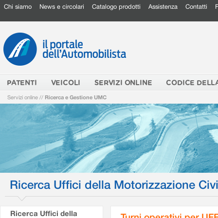
Chi siamo
News e circolari
Catalogo prodotti
Assistenza
Contatti
PATENTI
VEICOLI
SERVIZI ONLINE
CODICE DELL
Servizi online
//
Ricerca e Gestione UMC
Ricerca Uffici della Motorizzazione Civi
Ricerca Uffici della
Turni operativi per U