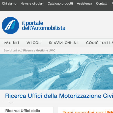
Chi siamo
News e circolari
Catalogo prodotti
Assistenza
Contatti
PATENTI
VEICOLI
SERVIZI ONLINE
CODICE DELL
Servizi online
//
Ricerca e Gestione UMC
Ricerca Uffici della Motorizzazione Civi
Ricerca Uffici della
Turni operativi per U