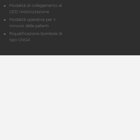
Modalità di collegamento al
CED motorizzazione
Modalità operative per il
rinnovo delle patenti
Riqualificazione bombole di
tipo CNG4