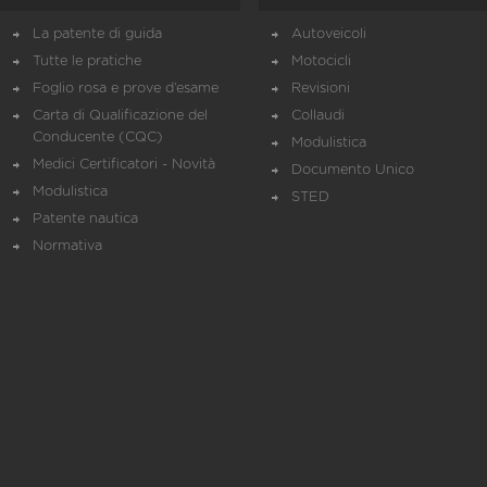
La patente di guida
Autoveicoli
Tutte le pratiche
Motocicli
Foglio rosa e prove d’esame
Revisioni
Carta di Qualificazione del
Collaudi
Conducente (CQC)
Modulistica
Medici Certificatori - Novità
Documento Unico
Modulistica
STED
Patente nautica
Normativa