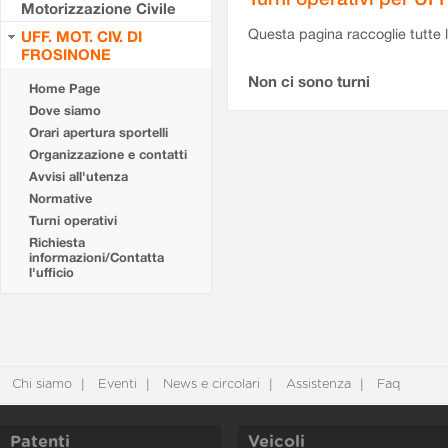
Motorizzazione Civile
Questa pagina raccoglie tutte le
UFF. MOT. CIV. DI
FROSINONE
Non ci sono turni
Home Page
Dove siamo
Orari apertura sportelli
Organizzazione e contatti
Avvisi all'utenza
Normative
Turni operativi
Richiesta
informazioni/Contatta
l'ufficio
Chi siamo
Eventi
News e circolari
Assistenza
Faq
Patenti
Veicoli