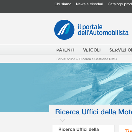
Chi siamo
News e circolari
Catalogo prod
PATENTI
VEICOLI
SERVIZI O
Servizi online
//
Ricerca e Gestione UMC
Ricerca Uffici della Mot
Ricerca Uffici della
Tu