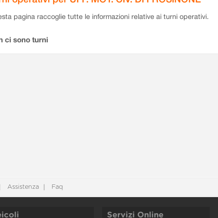
sta pagina raccoglie tutte le informazioni relative ai turni operativi.
 ci sono turni
Assistenza
Faq
icoli
Servizi Online