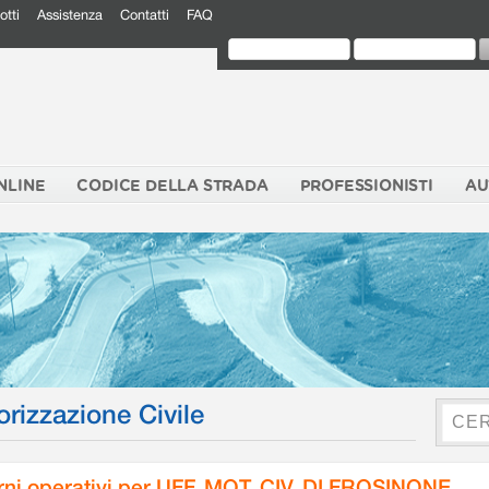
otti
Assistenza
Contatti
FAQ
NLINE
CODICE DELLA STRADA
PROFESSIONISTI
AU
orizzazione Civile
rni operativi per UFF. MOT. CIV. DI FROSINONE