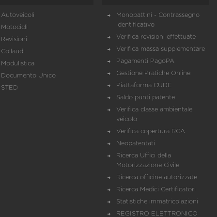
Autoveicoli
Monopattini - Contrassegno
identificativo
Motocicli
Verifica revisioni effettuate
Revisioni
Verifica massa supplementare
Collaudi
Pagamenti PagoPA
Modulistica
Gestione Pratiche Online
Documento Unico
Piattaforma CUDE
STED
Saldo punti patente
Verifica classe ambientale
veicolo
Verifica copertura RCA
Neopatentati
Ricerca Uffici della
Motorizzazione Civile
Ricerca officine autorizzate
Ricerca Medici Certificatori
Statistiche immatricolazioni
REGISTRO ELETTRONICO