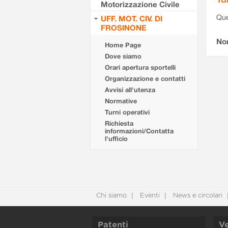
Motorizzazione Civile
Que
UFF. MOT. CIV. DI
FROSINONE
Non
Home Page
Dove siamo
Orari apertura sportelli
Organizzazione e contatti
Avvisi all'utenza
Normative
Turni operativi
Richiesta
informazioni/Contatta
l'ufficio
Chi siamo
Eventi
News e circolari
Patenti
Ve