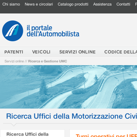
Chi siamo
News e circolari
Catalogo prodotti
Assistenza
Contatti
PATENTI
VEICOLI
SERVIZI ONLINE
CODICE DELL
Servizi online
//
Ricerca e Gestione UMC
Ricerca Uffici della Motorizzazione Civi
Ricerca Uffici della
Turni operativi per U