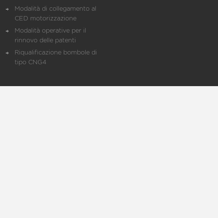
Modalità di collegamento al
CED motorizzazione
Modalità operative per il
rinnovo delle patenti
Riqualificazione bombole di
tipo CNG4