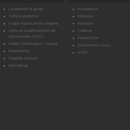
La patente di guida
Autoveicoli
Tutte le pratiche
Motocicli
Foglio rosa e prove d’esame
Revisioni
Carta di Qualificazione del
Collaudi
Conducente (CQC)
Modulistica
Medici Certificatori - Novità
Documento Unico
Modulistica
STED
Patente nautica
Normativa