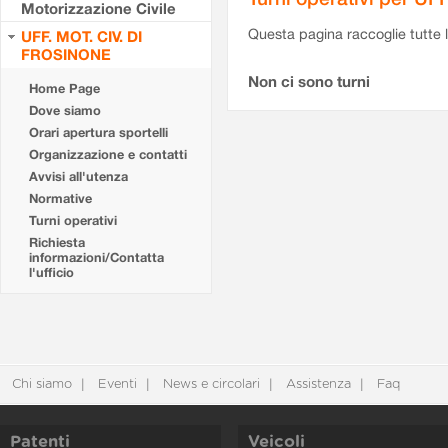
Motorizzazione Civile
Questa pagina raccoglie tutte le
UFF. MOT. CIV. DI
FROSINONE
Non ci sono turni
Home Page
Dove siamo
Orari apertura sportelli
Organizzazione e contatti
Avvisi all'utenza
Normative
Turni operativi
Richiesta
informazioni/Contatta
l'ufficio
Chi siamo
Eventi
News e circolari
Assistenza
Faq
Patenti
Veicoli