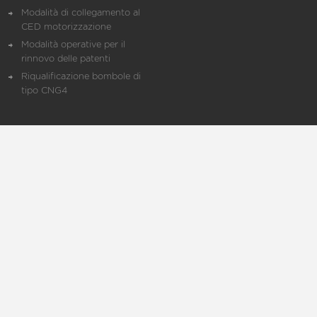
Modalità di collegamento al
CED motorizzazione
Modalità operative per il
rinnovo delle patenti
Riqualificazione bombole di
tipo CNG4