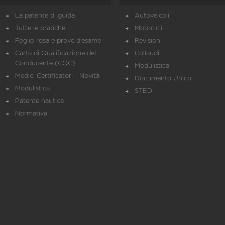
La patente di guida
Autoveicoli
Tutte le pratiche
Motocicli
Foglio rosa e prove d’esame
Revisioni
Carta di Qualificazione del
Collaudi
Conducente (CQC)
Modulistica
Medici Certificatori - Novità
Documento Unico
Modulistica
STED
Patente nautica
Normativa