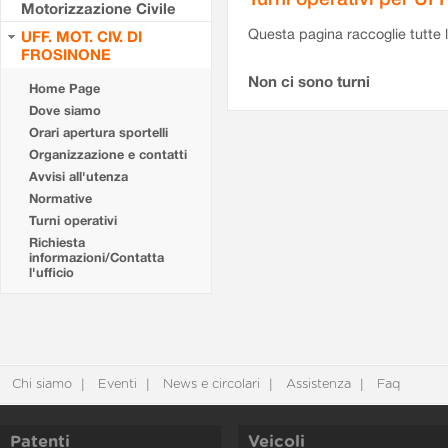
Motorizzazione Civile
Questa pagina raccoglie tutte le
UFF. MOT. CIV. DI
FROSINONE
Non ci sono turni
Home Page
Dove siamo
Orari apertura sportelli
Organizzazione e contatti
Avvisi all'utenza
Normative
Turni operativi
Richiesta
informazioni/Contatta
l'ufficio
Chi siamo
Eventi
News e circolari
Assistenza
Faq
Patenti
Veicoli