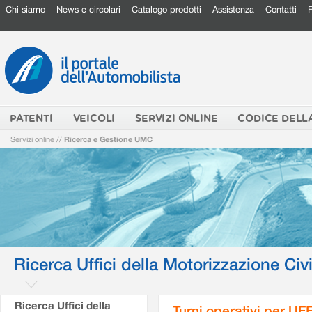
Chi siamo
News e circolari
Catalogo prodotti
Assistenza
Contatti
PATENTI
VEICOLI
SERVIZI ONLINE
CODICE DELL
Servizi online
//
Ricerca e Gestione UMC
Ricerca Uffici della Motorizzazione Civi
Ricerca Uffici della
Turni operativi per U