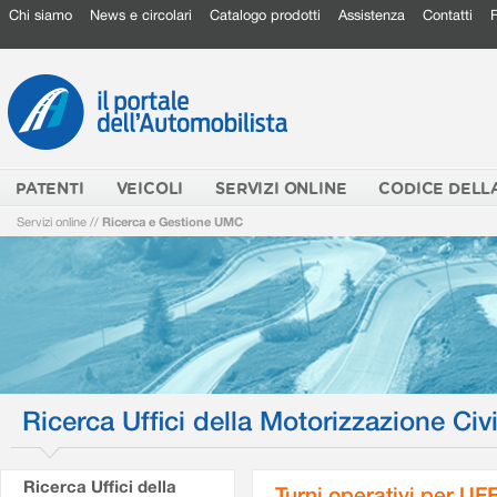
Chi siamo
News e circolari
Catalogo prodotti
Assistenza
Contatti
PATENTI
VEICOLI
SERVIZI ONLINE
CODICE DELL
Servizi online
//
Ricerca e Gestione UMC
Ricerca Uffici della Motorizzazione Civi
Ricerca Uffici della
Turni operativi per U