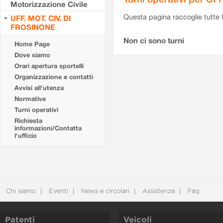
Motorizzazione Civile
Questa pagina raccoglie tutte le
UFF. MOT. CIV. DI
FROSINONE
Non ci sono turni
Home Page
Dove siamo
Orari apertura sportelli
Organizzazione e contatti
Avvisi all'utenza
Normative
Turni operativi
Richiesta
informazioni/Contatta
l'ufficio
Chi siamo
Eventi
News e circolari
Assistenza
Faq
Patenti
Veicoli