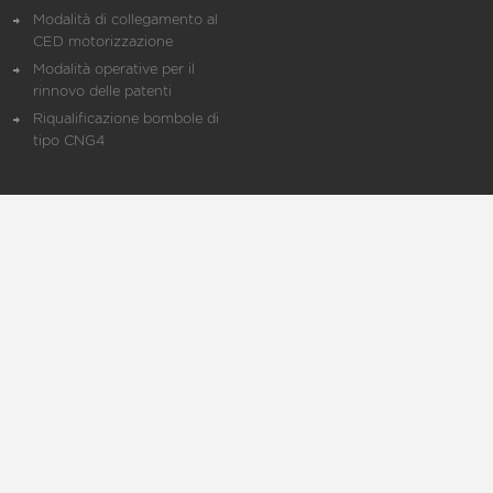
Modalità di collegamento al
CED motorizzazione
Modalità operative per il
rinnovo delle patenti
Riqualificazione bombole di
tipo CNG4