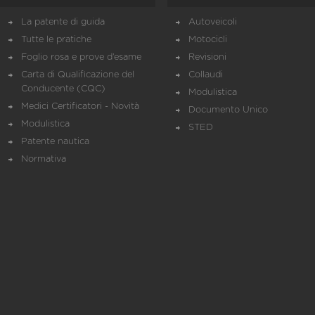
La patente di guida
Autoveicoli
Tutte le pratiche
Motocicli
Foglio rosa e prove d’esame
Revisioni
Carta di Qualificazione del
Collaudi
Conducente (CQC)
Modulistica
Medici Certificatori - Novità
Documento Unico
Modulistica
STED
Patente nautica
Normativa