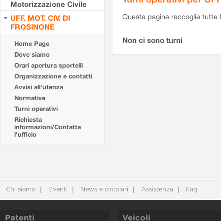
Motorizzazione Civile
Questa pagina raccoglie tutte le
UFF. MOT. CIV. DI
FROSINONE
Non ci sono turni
Home Page
Dove siamo
Orari apertura sportelli
Organizzazione e contatti
Avvisi all'utenza
Normative
Turni operativi
Richiesta
informazioni/Contatta
l'ufficio
Chi siamo
Eventi
News e circolari
Assistenza
Faq
Patenti
Veicoli