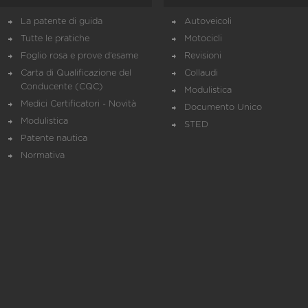
La patente di guida
Autoveicoli
Tutte le pratiche
Motocicli
Foglio rosa e prove d’esame
Revisioni
Carta di Qualificazione del
Collaudi
Conducente (CQC)
Modulistica
Medici Certificatori - Novità
Documento Unico
Modulistica
STED
Patente nautica
Normativa