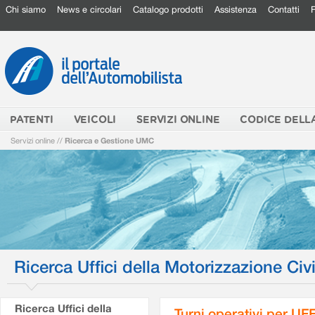
Chi siamo
News e circolari
Catalogo prodotti
Assistenza
Contatti
PATENTI
VEICOLI
SERVIZI ONLINE
CODICE DELL
Servizi online
//
Ricerca e Gestione UMC
Ricerca Uffici della Motorizzazione Civi
Ricerca Uffici della
Turni operativi per U