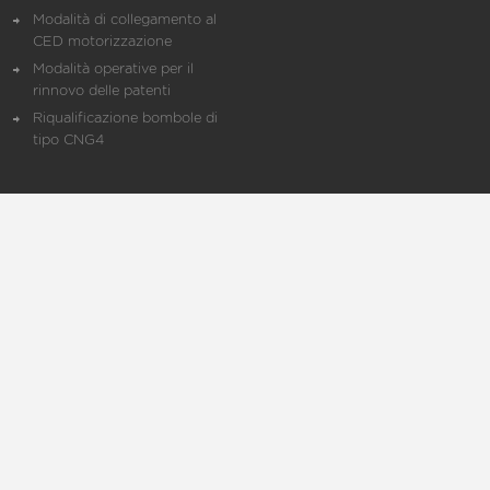
Modalità di collegamento al
CED motorizzazione
Modalità operative per il
rinnovo delle patenti
Riqualificazione bombole di
tipo CNG4