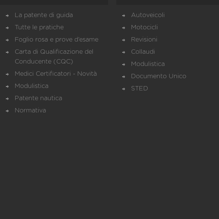
La patente di guida
Autoveicoli
Tutte le pratiche
Motocicli
Foglio rosa e prove d’esame
Revisioni
Carta di Qualificazione del
Collaudi
Conducente (CQC)
Modulistica
Medici Certificatori - Novità
Documento Unico
Modulistica
STED
Patente nautica
Normativa