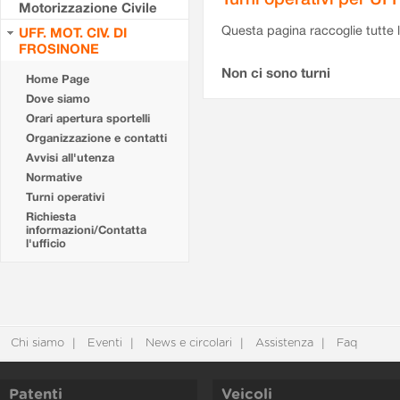
Motorizzazione Civile
Questa pagina raccoglie tutte le
UFF. MOT. CIV. DI
FROSINONE
Non ci sono turni
Home Page
Dove siamo
Orari apertura sportelli
Organizzazione e contatti
Avvisi all'utenza
Normative
Turni operativi
Richiesta
informazioni/Contatta
l'ufficio
Chi siamo
Eventi
News e circolari
Assistenza
Faq
Patenti
Veicoli