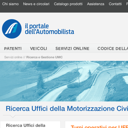
Chi siamo
News e circolari
Catalogo prodotti
Assistenza
Contatti
PATENTI
VEICOLI
SERVIZI ONLINE
CODICE DELL
Servizi online
//
Ricerca e Gestione UMC
Ricerca Uffici della Motorizzazione Civi
Ricerca Uffici della
Turni operativi per U