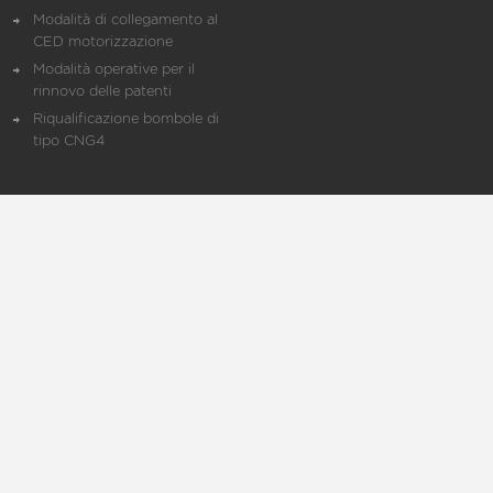
Modalità di collegamento al
CED motorizzazione
Modalità operative per il
rinnovo delle patenti
Riqualificazione bombole di
tipo CNG4