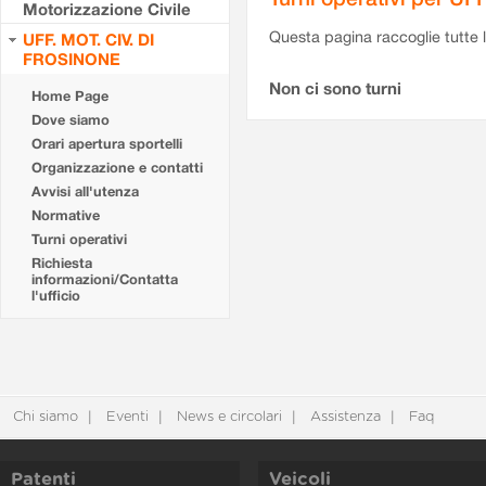
Motorizzazione Civile
Questa pagina raccoglie tutte le
UFF. MOT. CIV. DI
FROSINONE
Non ci sono turni
Home Page
Dove siamo
Orari apertura sportelli
Organizzazione e contatti
Avvisi all'utenza
Normative
Turni operativi
Richiesta
informazioni/Contatta
l'ufficio
Chi siamo
Eventi
News e circolari
Assistenza
Faq
Patenti
Veicoli