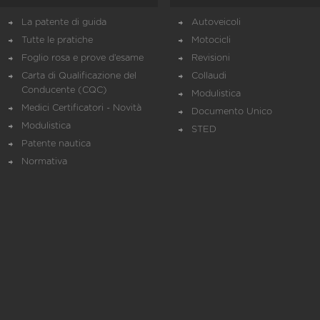
La patente di guida
Autoveicoli
Tutte le pratiche
Motocicli
Foglio rosa e prove d’esame
Revisioni
Carta di Qualificazione del
Collaudi
Conducente (CQC)
Modulistica
Medici Certificatori - Novità
Documento Unico
Modulistica
STED
Patente nautica
Normativa