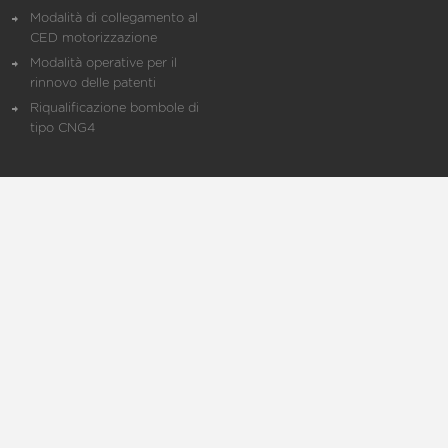
Modalità di collegamento al
CED motorizzazione
Modalità operative per il
rinnovo delle patenti
Riqualificazione bombole di
tipo CNG4