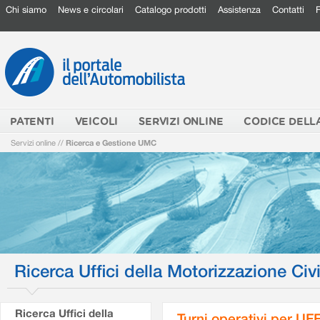
Chi siamo
News e circolari
Catalogo prodotti
Assistenza
Contatti
PATENTI
VEICOLI
SERVIZI ONLINE
CODICE DELL
Servizi online
//
Ricerca e Gestione UMC
Ricerca Uffici della Motorizzazione Civi
Ricerca Uffici della
Turni operativi per U