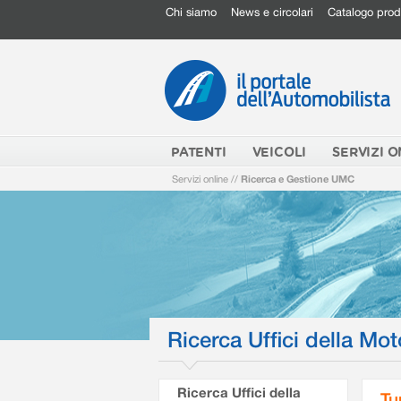
Chi siamo
News e circolari
Catalogo prod
PATENTI
VEICOLI
SERVIZI O
Servizi online
//
Ricerca e Gestione UMC
Ricerca Uffici della Mot
Ricerca Uffici della
Tu