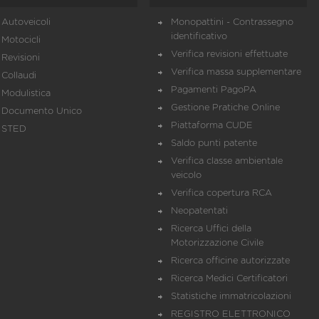
Autoveicoli
Monopattini - Contrassegno
identificativo
Motocicli
Verifica revisioni effettuate
Revisioni
Verifica massa supplementare
Collaudi
Pagamenti PagoPA
Modulistica
Gestione Pratiche Online
Documento Unico
Piattaforma CUDE
STED
Saldo punti patente
Verifica classe ambientale
veicolo
Verifica copertura RCA
Neopatentati
Ricerca Uffici della
Motorizzazione Civile
Ricerca officine autorizzate
Ricerca Medici Certificatori
Statistiche immatricolazioni
REGISTRO ELETTRONICO