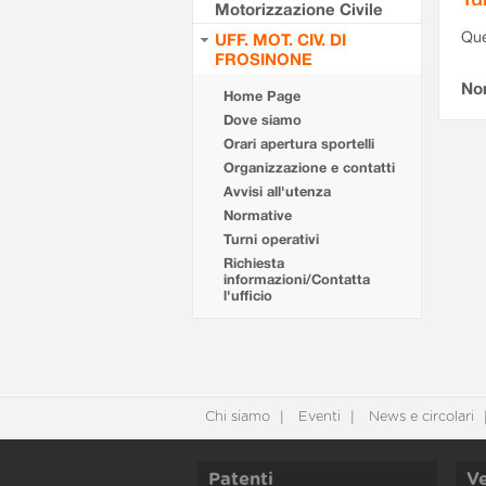
Motorizzazione Civile
Que
UFF. MOT. CIV. DI
FROSINONE
Non
Home Page
Dove siamo
Orari apertura sportelli
Organizzazione e contatti
Avvisi all'utenza
Normative
Turni operativi
Richiesta
informazioni/Contatta
l'ufficio
Chi siamo
Eventi
News e circolari
Patenti
Ve