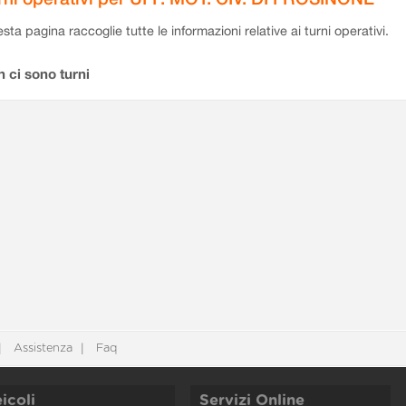
sta pagina raccoglie tutte le informazioni relative ai turni operativi.
 ci sono turni
Assistenza
Faq
icoli
Servizi Online