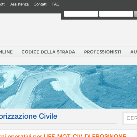
otti
Assistenza
Contatti
FAQ
NLINE
CODICE DELLA STRADA
PROFESSIONISTI
AU
orizzazione Civile
rni operativi per UFF. MOT. CIV. DI FROSINONE