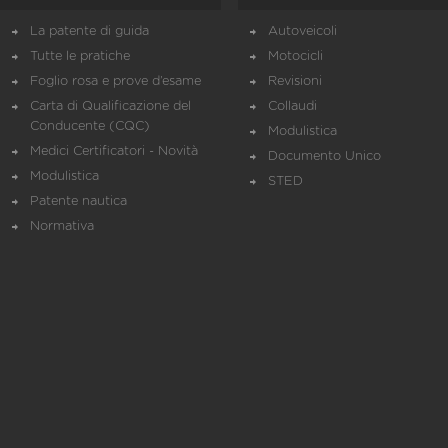
La patente di guida
Autoveicoli
Tutte le pratiche
Motocicli
Foglio rosa e prove d’esame
Revisioni
Carta di Qualificazione del
Collaudi
Conducente (CQC)
Modulistica
Medici Certificatori - Novità
Documento Unico
Modulistica
STED
Patente nautica
Normativa