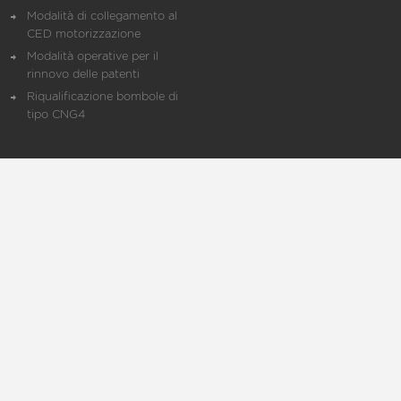
Modalità di collegamento al
CED motorizzazione
Modalità operative per il
rinnovo delle patenti
Riqualificazione bombole di
tipo CNG4