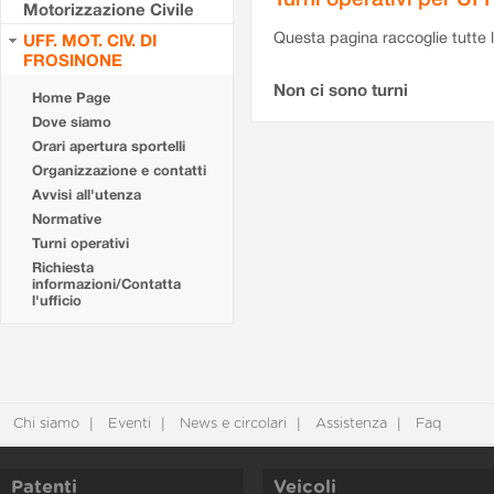
Motorizzazione Civile
Questa pagina raccoglie tutte le
UFF. MOT. CIV. DI
FROSINONE
Non ci sono turni
Home Page
Dove siamo
Orari apertura sportelli
Organizzazione e contatti
Avvisi all'utenza
Normative
Turni operativi
Richiesta
informazioni/Contatta
l'ufficio
Chi siamo
Eventi
News e circolari
Assistenza
Faq
Patenti
Veicoli