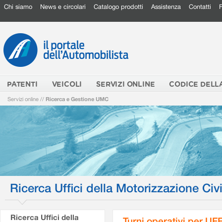
Chi siamo
News e circolari
Catalogo prodotti
Assistenza
Contatti
PATENTI
VEICOLI
SERVIZI ONLINE
CODICE DELL
Servizi online
//
Ricerca e Gestione UMC
Ricerca Uffici della Motorizzazione Civi
Ricerca Uffici della
Turni operativi per U