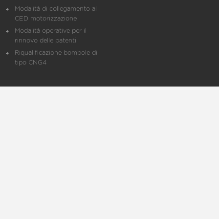
Modalità di collegamento al
CED motorizzazione
Modalità operative per il
rinnovo delle patenti
Riqualificazione bombole di
tipo CNG4