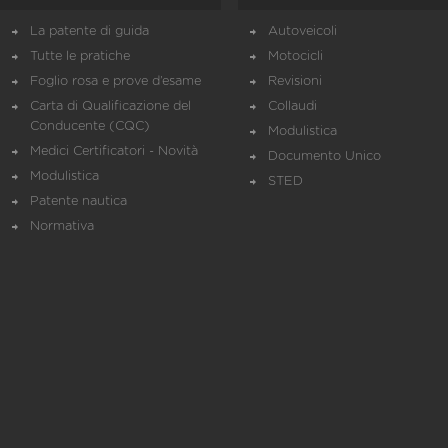
La patente di guida
Autoveicoli
Tutte le pratiche
Motocicli
Foglio rosa e prove d’esame
Revisioni
Carta di Qualificazione del
Collaudi
Conducente (CQC)
Modulistica
Medici Certificatori - Novità
Documento Unico
Modulistica
STED
Patente nautica
Normativa