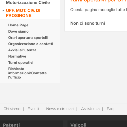
Motorizzazione Civile
Questa pagina raccoglie tutte le
UFF. MOT. CIV. DI
FROSINONE
Non ci sono turni
Home Page
Dove siamo
Orari apertura sportelli
Organizzazione e contatti
Avvisi all'utenza
Normative
Turni operativi
Richiesta
informazioni/Contatta
l'ufficio
Chi siamo
Eventi
News e circolari
Assistenza
Faq
Patenti
Veicoli