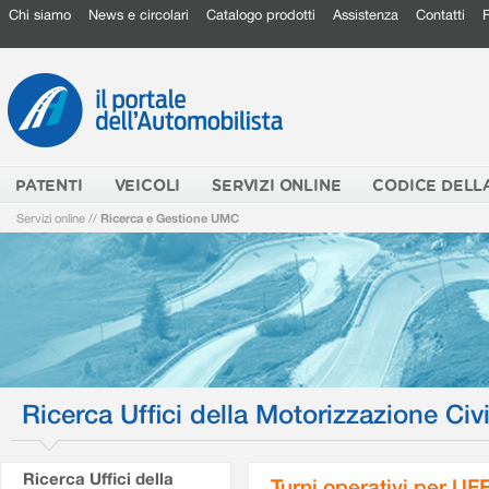
Chi siamo
News e circolari
Catalogo prodotti
Assistenza
Contatti
PATENTI
VEICOLI
SERVIZI ONLINE
CODICE DELL
Servizi online
//
Ricerca e Gestione UMC
Ricerca Uffici della Motorizzazione Civi
Ricerca Uffici della
Turni operativi per U