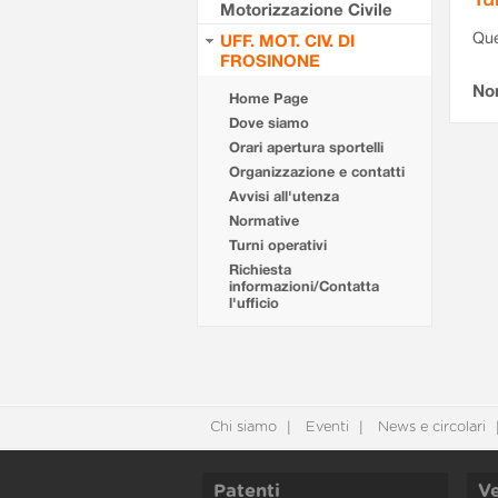
Motorizzazione Civile
Que
UFF. MOT. CIV. DI
FROSINONE
Non
Home Page
Dove siamo
Orari apertura sportelli
Organizzazione e contatti
Avvisi all'utenza
Normative
Turni operativi
Richiesta
informazioni/Contatta
l'ufficio
Chi siamo
Eventi
News e circolari
Patenti
Ve