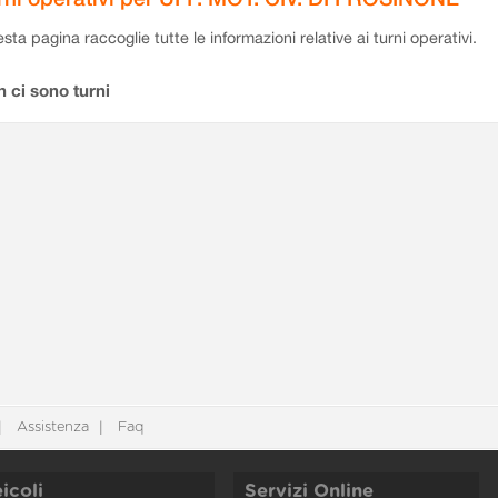
sta pagina raccoglie tutte le informazioni relative ai turni operativi.
 ci sono turni
Assistenza
Faq
icoli
Servizi Online