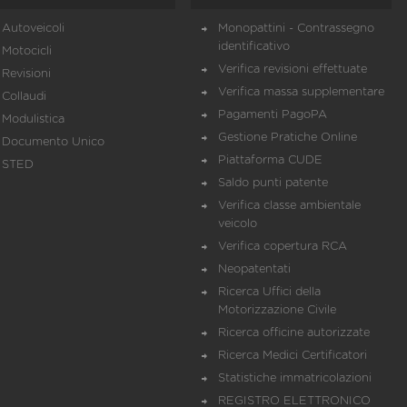
Autoveicoli
Monopattini - Contrassegno
identificativo
Motocicli
Verifica revisioni effettuate
Revisioni
Verifica massa supplementare
Collaudi
Pagamenti PagoPA
Modulistica
Gestione Pratiche Online
Documento Unico
Piattaforma CUDE
STED
Saldo punti patente
Verifica classe ambientale
veicolo
Verifica copertura RCA
Neopatentati
Ricerca Uffici della
Motorizzazione Civile
Ricerca officine autorizzate
Ricerca Medici Certificatori
Statistiche immatricolazioni
REGISTRO ELETTRONICO