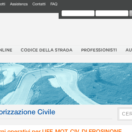
otti
Assistenza
Contatti
FAQ
NLINE
CODICE DELLA STRADA
PROFESSIONISTI
AU
orizzazione Civile
rni operativi per UFF. MOT. CIV. DI FROSINONE