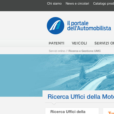
Chi siamo
News e circolari
Catalogo prod
PATENTI
VEICOLI
SERVIZI O
Servizi online
//
Ricerca e Gestione UMC
Ricerca Uffici della Mot
Ricerca Uffici della
Tu