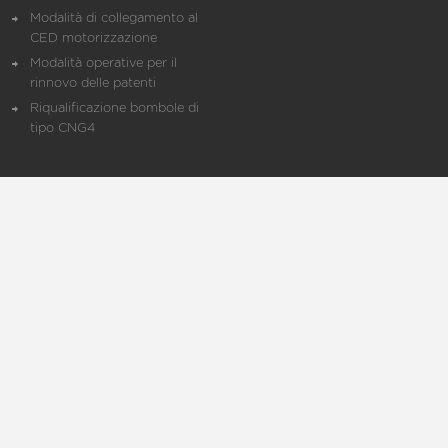
Modalità di collegamento al
CED motorizzazione
Modalità operative per il
rinnovo delle patenti
Riqualificazione bombole di
tipo CNG4