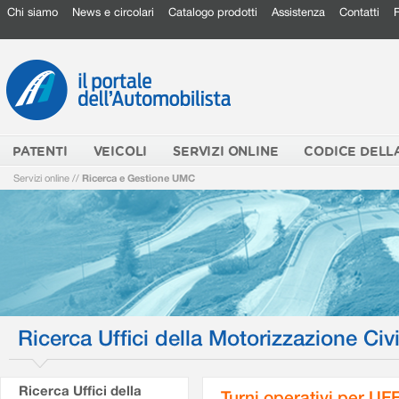
Chi siamo
News e circolari
Catalogo prodotti
Assistenza
Contatti
PATENTI
VEICOLI
SERVIZI ONLINE
CODICE DELL
Servizi online
//
Ricerca e Gestione UMC
Ricerca Uffici della Motorizzazione Civi
Ricerca Uffici della
Turni operativi per U