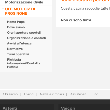
Motorizzazione Civile
Questa pagina raccoglie tutte le
UFF. MOT. CIV. DI
FROSINONE
Non ci sono turni
Home Page
Dove siamo
Orari apertura sportelli
Organizzazione e contatti
Avvisi all'utenza
Normative
Turni operativi
Richiesta
informazioni/Contatta
l'ufficio
Chi siamo
Eventi
News e circolari
Assistenza
Faq
Patenti
Veicoli