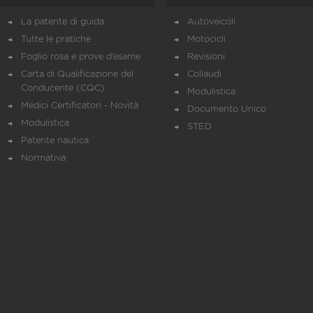
La patente di guida
Autoveicoli
Tutte le pratiche
Motocicli
Foglio rosa e prove d’esame
Revisioni
Carta di Qualificazione del
Collaudi
Conducente (CQC)
Modulistica
Medici Certificatori - Novità
Documento Unico
Modulistica
STED
Patente nautica
Normativa