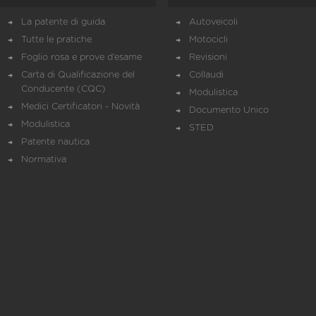
La patente di guida
Autoveicoli
Tutte le pratiche
Motocicli
Foglio rosa e prove d’esame
Revisioni
Carta di Qualificazione del
Collaudi
Conducente (CQC)
Modulistica
Medici Certificatori - Novità
Documento Unico
Modulistica
STED
Patente nautica
Normativa