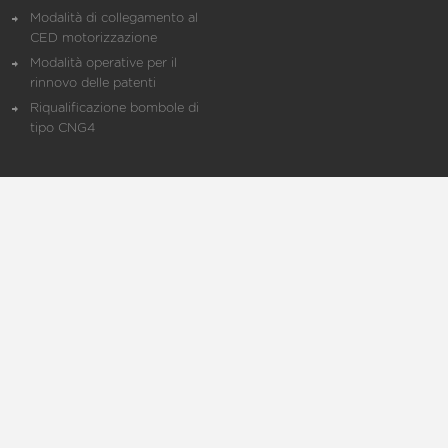
Modalità di collegamento al
CED motorizzazione
Modalità operative per il
rinnovo delle patenti
Riqualificazione bombole di
tipo CNG4