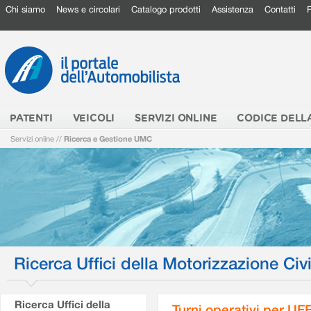
Chi siamo
News e circolari
Catalogo prodotti
Assistenza
Contatti
PATENTI
VEICOLI
SERVIZI ONLINE
CODICE DELL
Servizi online
//
Ricerca e Gestione UMC
Ricerca Uffici della Motorizzazione Civi
Ricerca Uffici della
Turni operativi per U