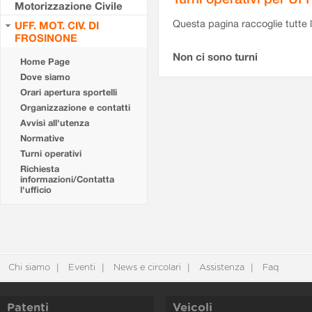
Motorizzazione Civile
Questa pagina raccoglie tutte le
UFF. MOT. CIV. DI
FROSINONE
Non ci sono turni
Home Page
Dove siamo
Orari apertura sportelli
Organizzazione e contatti
Avvisi all'utenza
Normative
Turni operativi
Richiesta
informazioni/Contatta
l'ufficio
Chi siamo
Eventi
News e circolari
Assistenza
Faq
Patenti
Veicoli