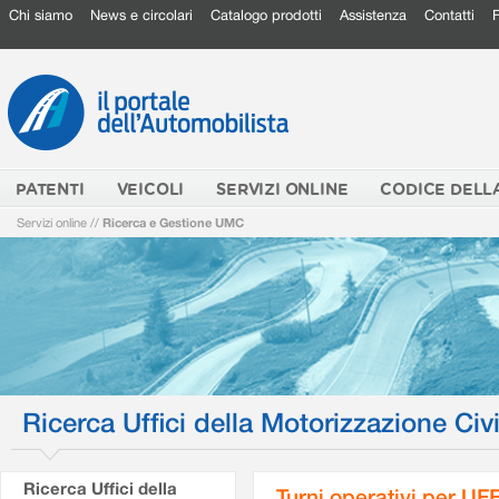
Chi siamo
News e circolari
Catalogo prodotti
Assistenza
Contatti
PATENTI
VEICOLI
SERVIZI ONLINE
CODICE DELL
Servizi online
//
Ricerca e Gestione UMC
Ricerca Uffici della Motorizzazione Civi
Ricerca Uffici della
Turni operativi per U