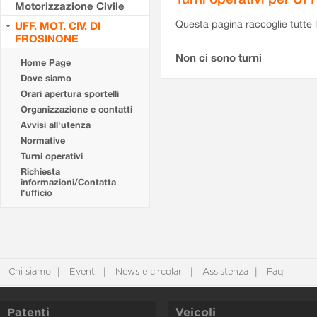
Motorizzazione Civile
Questa pagina raccoglie tutte le
UFF. MOT. CIV. DI
FROSINONE
Non ci sono turni
Home Page
Dove siamo
Orari apertura sportelli
Organizzazione e contatti
Avvisi all'utenza
Normative
Turni operativi
Richiesta
informazioni/Contatta
l'ufficio
Chi siamo
Eventi
News e circolari
Assistenza
Faq
Patenti
Veicoli