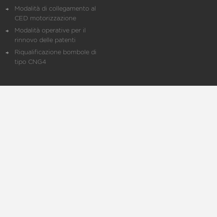
Modalità di collegamento al
CED motorizzazione
Modalità operative per il
rinnovo delle patenti
Riqualificazione bombole di
tipo CNG4