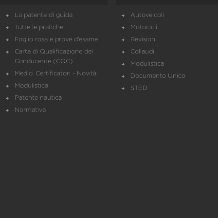
La patente di guida
Autoveicoli
Tutte le pratiche
Motocicli
Foglio rosa e prove d’esame
Revisioni
Carta di Qualificazione del
Collaudi
Conducente (CQC)
Modulistica
Medici Certificatori - Novità
Documento Unico
Modulistica
STED
Patente nautica
Normativa