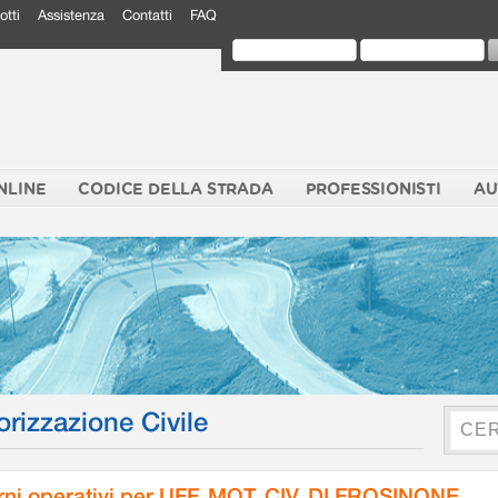
otti
Assistenza
Contatti
FAQ
NLINE
CODICE DELLA STRADA
PROFESSIONISTI
AU
orizzazione Civile
rni operativi per UFF. MOT. CIV. DI FROSINONE