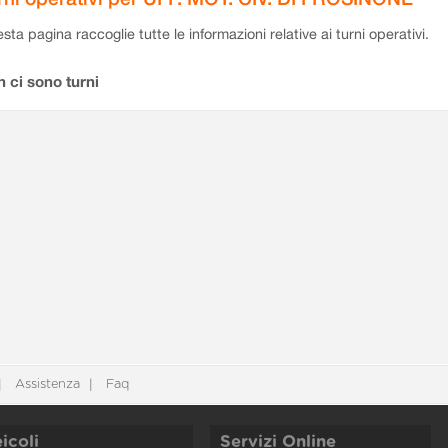
sta pagina raccoglie tutte le informazioni relative ai turni operativi.
 ci sono turni
Assistenza
Faq
icoli
Servizi Online