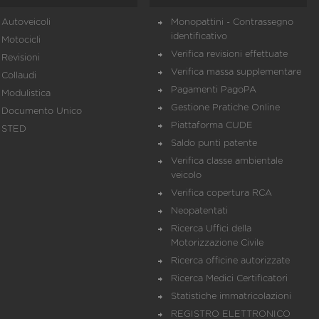
Autoveicoli
Monopattini - Contrassegno
identificativo
Motocicli
Verifica revisioni effettuate
Revisioni
Verifica massa supplementare
Collaudi
Pagamenti PagoPA
Modulistica
Gestione Pratiche Online
Documento Unico
Piattaforma CUDE
STED
Saldo punti patente
Verifica classe ambientale
veicolo
Verifica copertura RCA
Neopatentati
Ricerca Uffici della
Motorizzazione Civile
Ricerca officine autorizzate
Ricerca Medici Certificatori
Statistiche immatricolazioni
REGISTRO ELETTRONICO