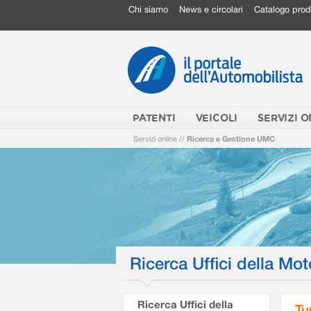
Chi siamo
News e circolari
Catalogo prod
PATENTI
VEICOLI
SERVIZI O
Servizi online
//
Ricerca e Gestione UMC
Ricerca Uffici della Mot
Ricerca Uffici della
Tu