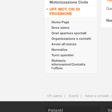
Motorizzazione Civile
Que
UFF. MOT. CIV. DI
FROSINONE
Non
Home Page
Dove siamo
Orari apertura sportelli
Organizzazione e contatti
Avvisi all'utenza
Normative
Turni operativi
Richiesta
informazioni/Contatta
l'ufficio
Chi siamo
Eventi
News e circolari
Patenti
Ve