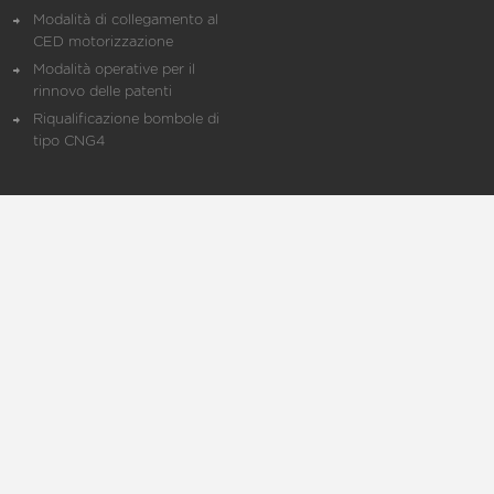
Modalità di collegamento al
CED motorizzazione
Modalità operative per il
rinnovo delle patenti
Riqualificazione bombole di
tipo CNG4