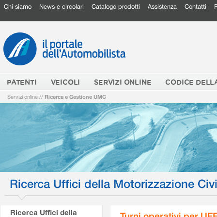
Chi siamo
News e circolari
Catalogo prodotti
Assistenza
Contatti
PATENTI
VEICOLI
SERVIZI ONLINE
CODICE DELL
Servizi online
//
Ricerca e Gestione UMC
Ricerca Uffici della Motorizzazione Civi
Ricerca Uffici della
Turni operativi per U