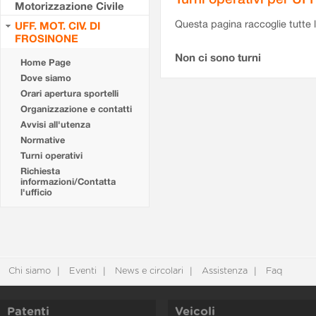
Motorizzazione Civile
Questa pagina raccoglie tutte le
UFF. MOT. CIV. DI
FROSINONE
Non ci sono turni
Home Page
Dove siamo
Orari apertura sportelli
Organizzazione e contatti
Avvisi all'utenza
Normative
Turni operativi
Richiesta
informazioni/Contatta
l'ufficio
Chi siamo
Eventi
News e circolari
Assistenza
Faq
Patenti
Veicoli