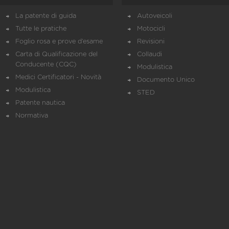
La patente di guida
Autoveicoli
Tutte le pratiche
Motocicli
Foglio rosa e prove d’esame
Revisioni
Carta di Qualificazione del
Collaudi
Conducente (CQC)
Modulistica
Medici Certificatori - Novità
Documento Unico
Modulistica
STED
Patente nautica
Normativa