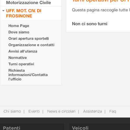
Motorizzazione Civile
Questa pagina raccoglie tutte le
UFF. MOT. CIV. DI
FROSINONE
Non ci sono turni
Home Page
Dove siamo
Orari apertura sportelli
Organizzazione e contatti
Avvisi all'utenza
Normative
Turni operativi
Richiesta
informazioni/Contatta
l'ufficio
Chi siamo
Eventi
News e circolari
Assistenza
Faq
Patenti
Veicoli