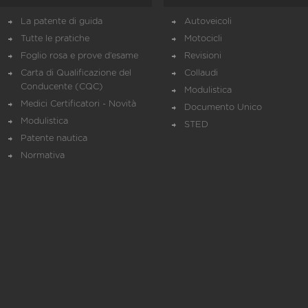
La patente di guida
Autoveicoli
Tutte le pratiche
Motocicli
Foglio rosa e prove d’esame
Revisioni
Carta di Qualificazione del
Collaudi
Conducente (CQC)
Modulistica
Medici Certificatori - Novità
Documento Unico
Modulistica
STED
Patente nautica
Normativa