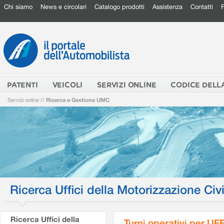
Chi siamo
News e circolari
Catalogo prodotti
Assistenza
Contatti
PATENTI
VEICOLI
SERVIZI ONLINE
CODICE DELL
Servizi online
//
Ricerca e Gestione UMC
Ricerca Uffici della Motorizzazione Civi
Ricerca Uffici della
Turni operativi per U