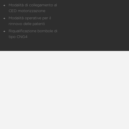
Modalità di collegamento al
CED motorizzazione
Modalità operative per il
rinnovo delle patenti
Riqualificazione bombole di
tipo CNG4