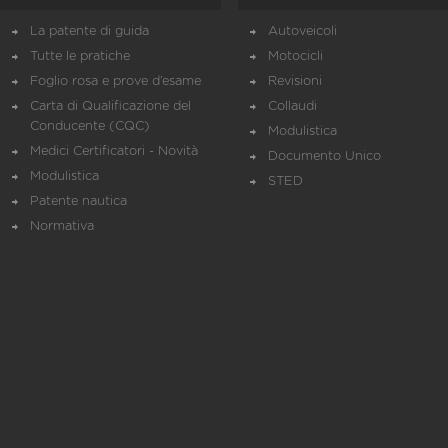
La patente di guida
Autoveicoli
Tutte le pratiche
Motocicli
Foglio rosa e prove d’esame
Revisioni
Carta di Qualificazione del
Collaudi
Conducente (CQC)
Modulistica
Medici Certificatori - Novità
Documento Unico
Modulistica
STED
Patente nautica
Normativa