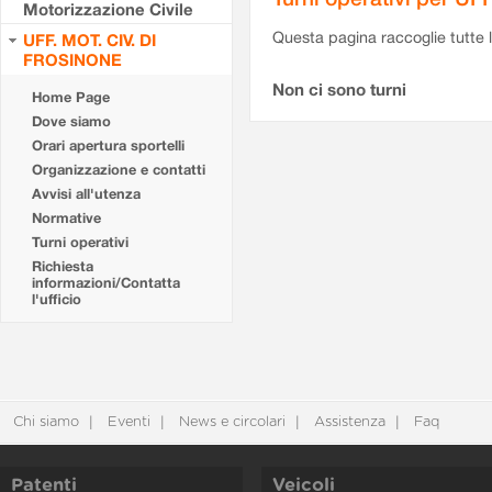
Motorizzazione Civile
Questa pagina raccoglie tutte le
UFF. MOT. CIV. DI
FROSINONE
Non ci sono turni
Home Page
Dove siamo
Orari apertura sportelli
Organizzazione e contatti
Avvisi all'utenza
Normative
Turni operativi
Richiesta
informazioni/Contatta
l'ufficio
Chi siamo
Eventi
News e circolari
Assistenza
Faq
Patenti
Veicoli