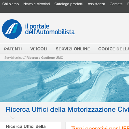
Chi siamo
News e circolari
Catalogo prodotti
Assistenza
Contatti
PATENTI
VEICOLI
SERVIZI ONLINE
CODICE DELL
Servizi online
//
Ricerca e Gestione UMC
Ricerca Uffici della Motorizzazione Civi
Ricerca Uffici della
Turni operativi per U