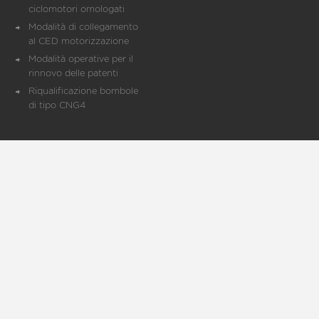
ciclomotori omologati
Modalità di collegamento
al CED motorizzazione
Modalità operative per il
rinnovo delle patenti
Riqualificazione bombole
di tipo CNG4