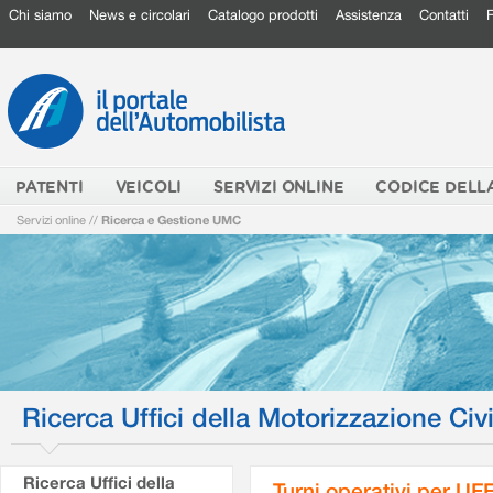
Chi siamo
News e circolari
Catalogo prodotti
Assistenza
Contatti
PATENTI
VEICOLI
SERVIZI ONLINE
CODICE DELL
Servizi online
//
Ricerca e Gestione UMC
Ricerca Uffici della Motorizzazione Civi
Ricerca Uffici della
Turni operativi per U