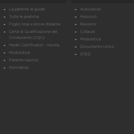
La patente di guida
Autoveicoli
Tutte le pratiche
Motocicli
Foglio rosa e prove d’esame
Revisioni
Carta di Qualificazione del
Collaudi
Conducente (CQC)
Modulistica
Medici Certificatori - Novità
Documento Unico
Modulistica
STED
Patente nautica
Normativa