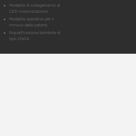
Modalità di collegamento al
CED motorizzazione
Modalità operative per il
rinnovo delle patenti
Riqualificazione bombole di
tipo CNG4