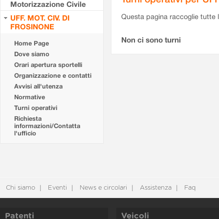
Motorizzazione Civile
Questa pagina raccoglie tutte le
UFF. MOT. CIV. DI
FROSINONE
Non ci sono turni
Home Page
Dove siamo
Orari apertura sportelli
Organizzazione e contatti
Avvisi all'utenza
Normative
Turni operativi
Richiesta
informazioni/Contatta
l'ufficio
Chi siamo
Eventi
News e circolari
Assistenza
Faq
Patenti
Veicoli