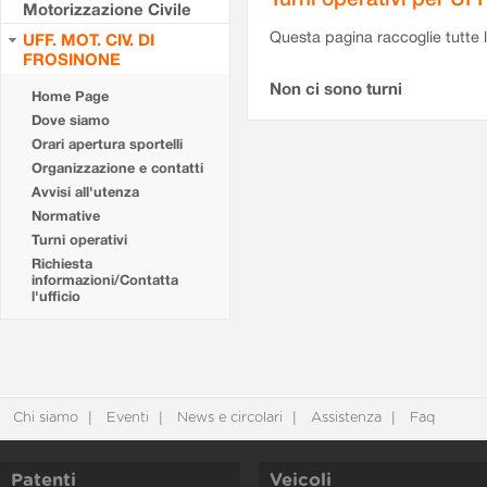
Motorizzazione Civile
Questa pagina raccoglie tutte le
UFF. MOT. CIV. DI
FROSINONE
Non ci sono turni
Home Page
Dove siamo
Orari apertura sportelli
Organizzazione e contatti
Avvisi all'utenza
Normative
Turni operativi
Richiesta
informazioni/Contatta
l'ufficio
Chi siamo
Eventi
News e circolari
Assistenza
Faq
Patenti
Veicoli