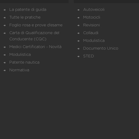
La patente di guida
Autoveicoli
Tutte le pratiche
Motocicli
Foglio rosa e prove d’esame
Revisioni
Carta di Qualificazione del
Collaudi
Conducente (CQC)
Modulistica
Medici Certificatori - Novità
Documento Unico
Modulistica
STED
Patente nautica
Normativa