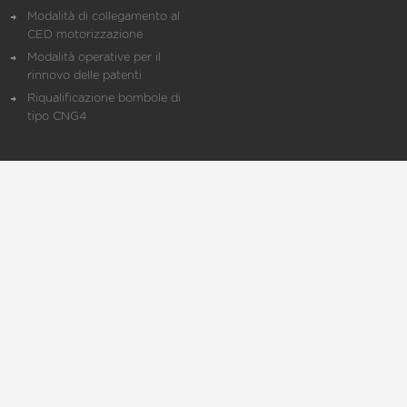
Modalità di collegamento al
CED motorizzazione
Modalità operative per il
rinnovo delle patenti
Riqualificazione bombole di
tipo CNG4