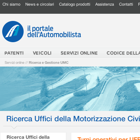
Chi siamo
News e circolari
Catalogo prodotti
Assistenza
Contatti
PATENTI
VEICOLI
SERVIZI ONLINE
CODICE DELL
Servizi online
//
Ricerca e Gestione UMC
Ricerca Uffici della Motorizzazione Civi
Ricerca Uffici della
Turni operativi per U