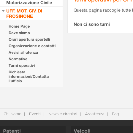
Motorizzazione Civile
Questa pagina raccoglie tutte le
UFF. MOT. CIV. DI
FROSINONE
Non ci sono turni
Home Page
Dove siamo
Orari apertura sportelli
Organizzazione e contatti
Avvisi all'utenza
Normative
Turni operativi
Richiesta
informazioni/Contatta
l'ufficio
Chi siamo
Eventi
News e circolari
Assistenza
Faq
Patenti
Veicoli