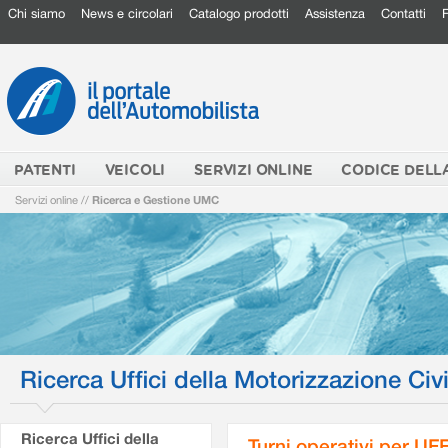
Chi siamo
News e circolari
Catalogo prodotti
Assistenza
Contatti
PATENTI
VEICOLI
SERVIZI ONLINE
CODICE DELL
Servizi online
//
Ricerca e Gestione UMC
Ricerca Uffici della Motorizzazione Civi
Ricerca Uffici della
Turni operativi per U