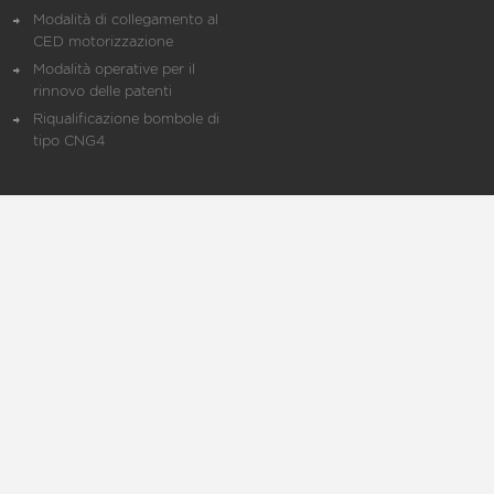
Modalità di collegamento al
CED motorizzazione
Modalità operative per il
rinnovo delle patenti
Riqualificazione bombole di
tipo CNG4