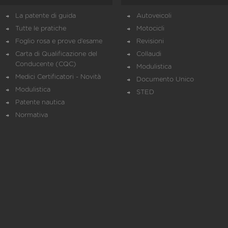
La patente di guida
Autoveicoli
Tutte le pratiche
Motocicli
Foglio rosa e prove d’esame
Revisioni
Carta di Qualificazione del
Collaudi
Conducente (CQC)
Modulistica
Medici Certificatori - Novità
Documento Unico
Modulistica
STED
Patente nautica
Normativa