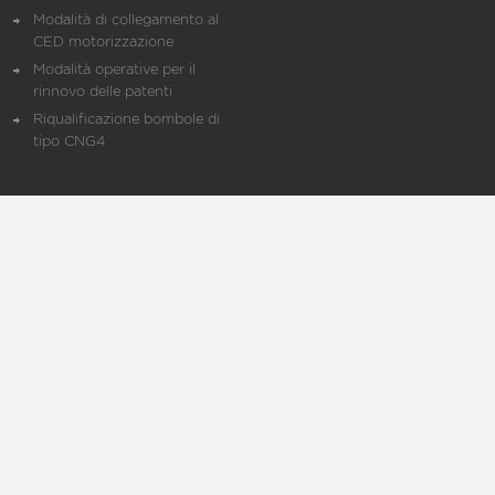
Modalità di collegamento al
CED motorizzazione
Modalità operative per il
rinnovo delle patenti
Riqualificazione bombole di
tipo CNG4