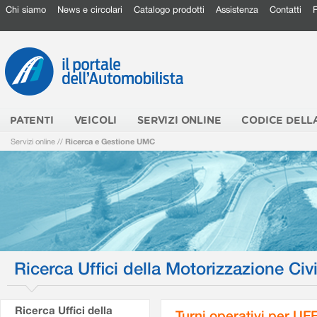
Chi siamo
News e circolari
Catalogo prodotti
Assistenza
Contatti
PATENTI
VEICOLI
SERVIZI ONLINE
CODICE DELL
Servizi online
//
Ricerca e Gestione UMC
Ricerca Uffici della Motorizzazione Civi
Ricerca Uffici della
Turni operativi per U