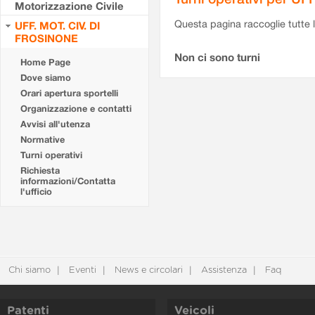
Motorizzazione Civile
Questa pagina raccoglie tutte le
UFF. MOT. CIV. DI
FROSINONE
Non ci sono turni
Home Page
Dove siamo
Orari apertura sportelli
Organizzazione e contatti
Avvisi all'utenza
Normative
Turni operativi
Richiesta
informazioni/Contatta
l'ufficio
Chi siamo
Eventi
News e circolari
Assistenza
Faq
Patenti
Veicoli