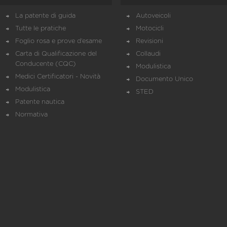
La patente di guida
Autoveicoli
Tutte le pratiche
Motocicli
Foglio rosa e prove d’esame
Revisioni
Carta di Qualificazione del
Collaudi
Conducente (CQC)
Modulistica
Medici Certificatori - Novità
Documento Unico
Modulistica
STED
Patente nautica
Normativa