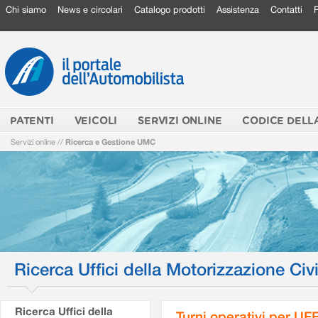
Chi siamo
News e circolari
Catalogo prodotti
Assistenza
Contatti
PATENTI
VEICOLI
SERVIZI ONLINE
CODICE DELL
Servizi online
//
Ricerca e Gestione UMC
Ricerca Uffici della Motorizzazione Civi
Ricerca Uffici della
Turni operativi per U