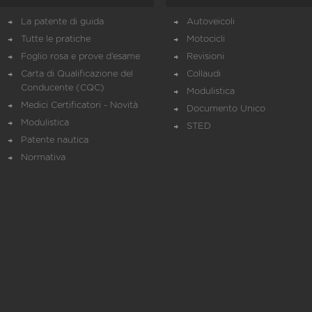
La patente di guida
Autoveicoli
Tutte le pratiche
Motocicli
Foglio rosa e prove d’esame
Revisioni
Carta di Qualificazione del
Collaudi
Conducente (CQC)
Modulistica
Medici Certificatori - Novità
Documento Unico
Modulistica
STED
Patente nautica
Normativa