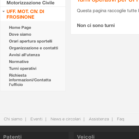
Motorizzazione Civile
Questa pagina raccoglie tutte le
UFF. MOT. CIV. DI
FROSINONE
Non ci sono turni
Home Page
Dove siamo
Orari apertura sportelli
Organizzazione e contatti
Avvisi all'utenza
Normative
Turni operativi
Richiesta
informazioni/Contatta
l'ufficio
Chi siamo
Eventi
News e circolari
Assistenza
Faq
Patenti
Veicoli