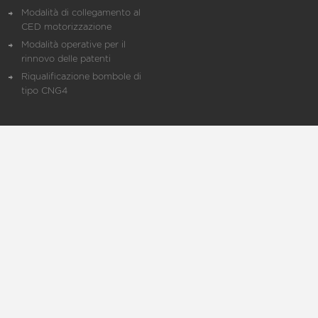
Modalità di collegamento al
CED motorizzazione
Modalità operative per il
rinnovo delle patenti
Riqualificazione bombole di
tipo CNG4