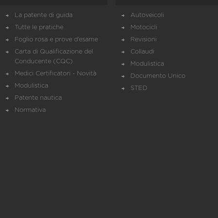
La patente di guida
Autoveicoli
Tutte le pratiche
Motocicli
Foglio rosa e prove d’esame
Revisioni
Carta di Qualificazione del
Collaudi
Conducente (CQC)
Modulistica
Medici Certificatori - Novità
Documento Unico
Modulistica
STED
Patente nautica
Normativa