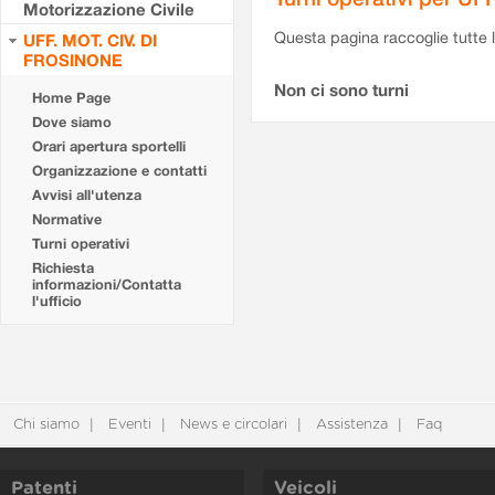
Motorizzazione Civile
Questa pagina raccoglie tutte le
UFF. MOT. CIV. DI
FROSINONE
Non ci sono turni
Home Page
Dove siamo
Orari apertura sportelli
Organizzazione e contatti
Avvisi all'utenza
Normative
Turni operativi
Richiesta
informazioni/Contatta
l'ufficio
Chi siamo
Eventi
News e circolari
Assistenza
Faq
Patenti
Veicoli