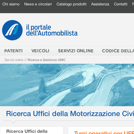
Chi siamo
News e circolari
Catalogo prodotti
Assistenza
Contatti
PATENTI
VEICOLI
SERVIZI ONLINE
CODICE DELL
Servizi online
//
Ricerca e Gestione UMC
Ricerca Uffici della Motorizzazione Civi
Ricerca Uffici della
Turni operativi per U