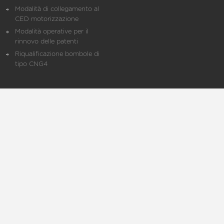
Modalità di collegamento al
CED motorizzazione
Modalità operative per il
rinnovo delle patenti
Riqualificazione bombole di
tipo CNG4