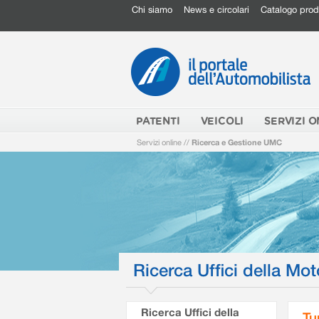
Chi siamo
News e circolari
Catalogo prod
PATENTI
VEICOLI
SERVIZI O
Servizi online
//
Ricerca e Gestione UMC
Ricerca Uffici della Mot
Ricerca Uffici della
Tu