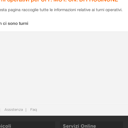
sta pagina raccoglie tutte le informazioni relative ai turni operativi.
 ci sono turni
Assistenza
Faq
icoli
Servizi Online