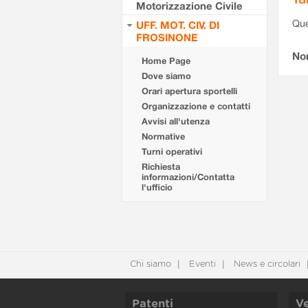
Motorizzazione Civile
Que
UFF. MOT. CIV. DI
FROSINONE
Non
Home Page
Dove siamo
Orari apertura sportelli
Organizzazione e contatti
Avvisi all'utenza
Normative
Turni operativi
Richiesta
informazioni/Contatta
l'ufficio
Chi siamo
Eventi
News e circolari
Patenti
Ve