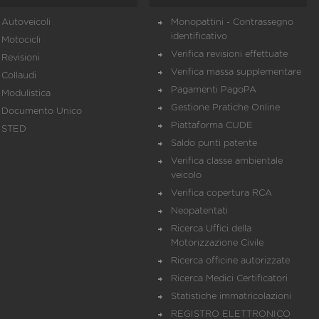
Autoveicoli
Monopattini - Contrassegno
identificativo
Motocicli
Verifica revisioni effettuate
Revisioni
Verifica massa supplementare
Collaudi
Pagamenti PagoPA
Modulistica
Gestione Pratiche Online
Documento Unico
Piattaforma CUDE
STED
Saldo punti patente
Verifica classe ambientale
veicolo
Verifica copertura RCA
Neopatentati
Ricerca Uffici della
Motorizzazione Civile
Ricerca officine autorizzate
Ricerca Medici Certificatori
Statistiche immatricolazioni
REGISTRO ELETTRONICO