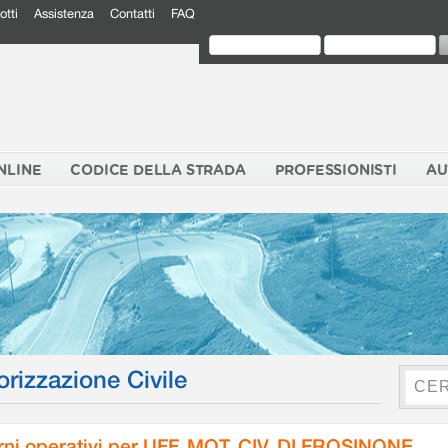
otti
Assistenza
Contatti
FAQ
NLINE
CODICE DELLA STRADA
PROFESSIONISTI
AU
orizzazione Civile
rni operativi per UFF. MOT. CIV. DI FROSINONE