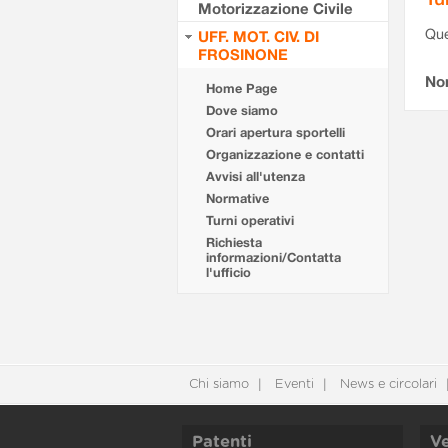
Motorizzazione Civile
Que
UFF. MOT. CIV. DI
FROSINONE
Non
Home Page
Dove siamo
Orari apertura sportelli
Organizzazione e contatti
Avvisi all'utenza
Normative
Turni operativi
Richiesta
informazioni/Contatta
l'ufficio
Chi siamo
Eventi
News e circolari
Patenti
Ve