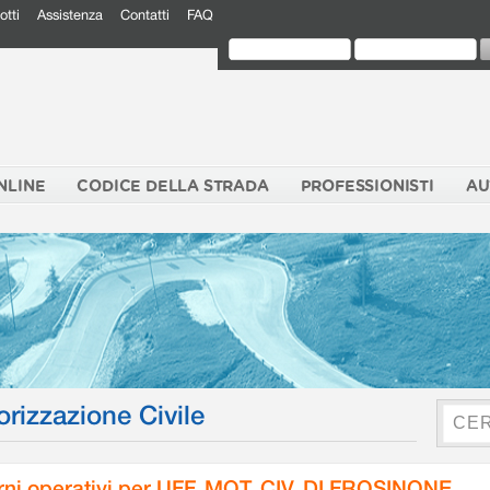
otti
Assistenza
Contatti
FAQ
NLINE
CODICE DELLA STRADA
PROFESSIONISTI
AU
orizzazione Civile
rni operativi per UFF. MOT. CIV. DI FROSINONE