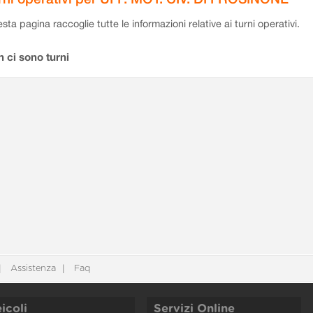
sta pagina raccoglie tutte le informazioni relative ai turni operativi.
 ci sono turni
Assistenza
Faq
icoli
Servizi Online