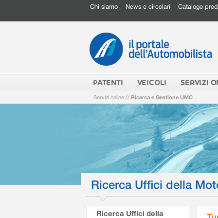
Chi siamo
News e circolari
Catalogo prod
PATENTI
VEICOLI
SERVIZI O
Servizi online
//
Ricerca e Gestione UMC
Ricerca Uffici della Mot
Ricerca Uffici della
Tu