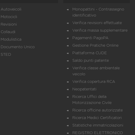
Autoveicoli
Monopattini - Contrassegno
identificativo
Motocicli
Verifica revisioni effettuate
Revisioni
Verifica massa supplementare
Collaudi
Pagamenti PagoPA
Modulistica
Gestione Pratiche Online
Documento Unico
Piattaforma CUDE
STED
Saldo punti patente
Verifica classe ambientale
veicolo
Verifica copertura RCA
Neopatentati
Ricerca Uffici della
Motorizzazione Civile
Ricerca officine autorizzate
Ricerca Medici Certificatori
Statistiche immatricolazioni
REGISTRO ELETTRONICO