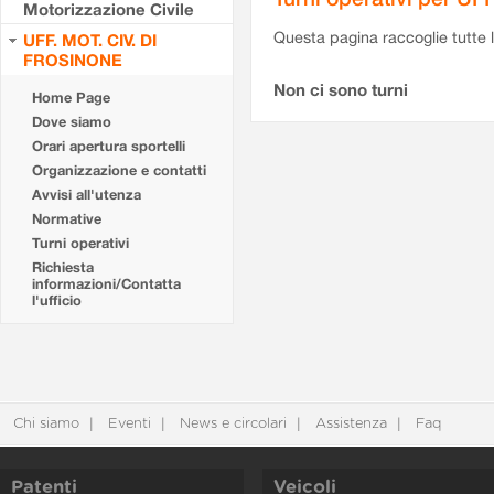
Motorizzazione Civile
Questa pagina raccoglie tutte le
UFF. MOT. CIV. DI
FROSINONE
Non ci sono turni
Home Page
Dove siamo
Orari apertura sportelli
Organizzazione e contatti
Avvisi all'utenza
Normative
Turni operativi
Richiesta
informazioni/Contatta
l'ufficio
Chi siamo
Eventi
News e circolari
Assistenza
Faq
Patenti
Veicoli