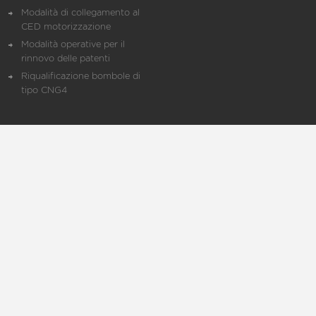
Modalità di collegamento al
CED motorizzazione
Modalità operative per il
rinnovo delle patenti
Riqualificazione bombole di
tipo CNG4