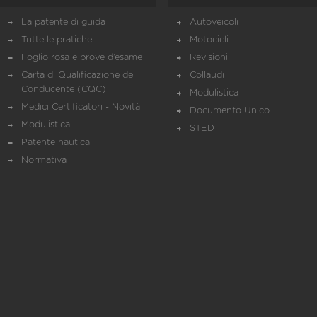
La patente di guida
Autoveicoli
Tutte le pratiche
Motocicli
Foglio rosa e prove d’esame
Revisioni
Carta di Qualificazione del
Collaudi
Conducente (CQC)
Modulistica
Medici Certificatori - Novità
Documento Unico
Modulistica
STED
Patente nautica
Normativa