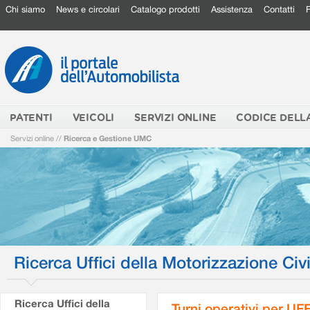
Chi siamo
News e circolari
Catalogo prodotti
Assistenza
Contatti
PATENTI
VEICOLI
SERVIZI ONLINE
CODICE DELL
Servizi online
//
Ricerca e Gestione UMC
Ricerca Uffici della Motorizzazione Civi
Ricerca Uffici della
Turni operativi per U