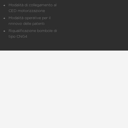
Modalità di collegamento al
CED motorizzazione
Modalità operative per il
rinnovo delle patenti
Riqualificazione bombole di
tipo CNG4