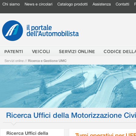
Chi siamo
News e circolari
Catalogo prodotti
Assistenza
Contatti
PATENTI
VEICOLI
SERVIZI ONLINE
CODICE DELL
Servizi online
//
Ricerca e Gestione UMC
Ricerca Uffici della Motorizzazione Civi
Ricerca Uffici della
Turni operativi per U