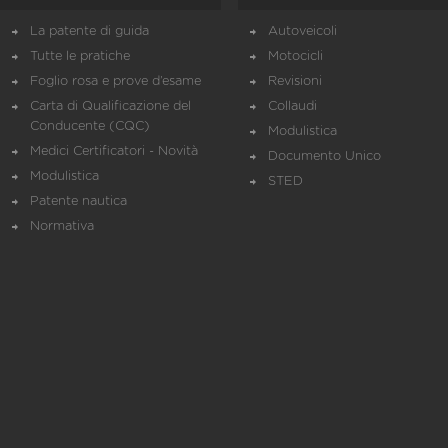
La patente di guida
Autoveicoli
Tutte le pratiche
Motocicli
Foglio rosa e prove d’esame
Revisioni
Carta di Qualificazione del
Collaudi
Conducente (CQC)
Modulistica
Medici Certificatori - Novità
Documento Unico
Modulistica
STED
Patente nautica
Normativa