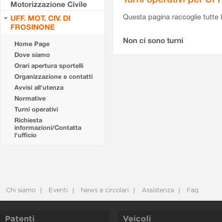
Motorizzazione Civile
Questa pagina raccoglie tutte le
UFF. MOT. CIV. DI
FROSINONE
Non ci sono turni
Home Page
Dove siamo
Orari apertura sportelli
Organizzazione e contatti
Avvisi all'utenza
Normative
Turni operativi
Richiesta
informazioni/Contatta
l'ufficio
Chi siamo
Eventi
News e circolari
Assistenza
Faq
Patenti
Veicoli