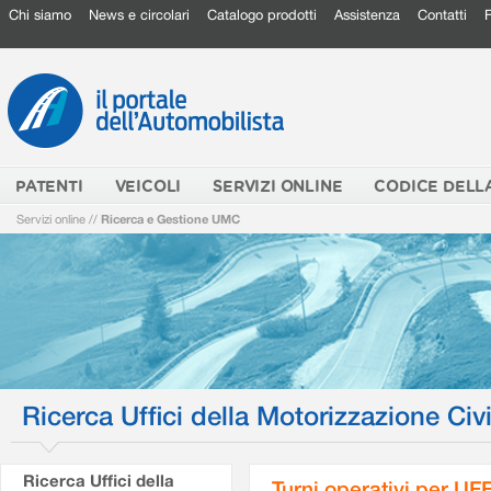
Chi siamo
News e circolari
Catalogo prodotti
Assistenza
Contatti
PATENTI
VEICOLI
SERVIZI ONLINE
CODICE DELL
Servizi online
//
Ricerca e Gestione UMC
Ricerca Uffici della Motorizzazione Civi
Ricerca Uffici della
Turni operativi per U