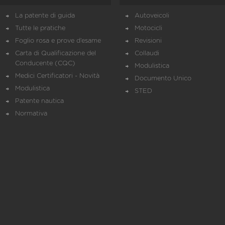
La patente di guida
Autoveicoli
Tutte le pratiche
Motocicli
Foglio rosa e prove d’esame
Revisioni
Carta di Qualificazione del
Collaudi
Conducente (CQC)
Modulistica
Medici Certificatori - Novità
Documento Unico
Modulistica
STED
Patente nautica
Normativa