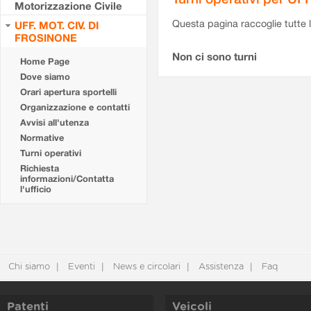
Motorizzazione Civile
Questa pagina raccoglie tutte le
UFF. MOT. CIV. DI
FROSINONE
Non ci sono turni
Home Page
Dove siamo
Orari apertura sportelli
Organizzazione e contatti
Avvisi all'utenza
Normative
Turni operativi
Richiesta
informazioni/Contatta
l'ufficio
Chi siamo
Eventi
News e circolari
Assistenza
Faq
Patenti
Veicoli