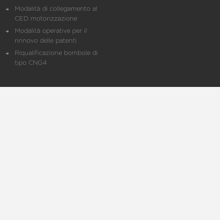
Modalità di collegamento al
CED motorizzazione
Modalità operative per il
rinnovo delle patenti
Riqualificazione bombole di
tipo CNG4