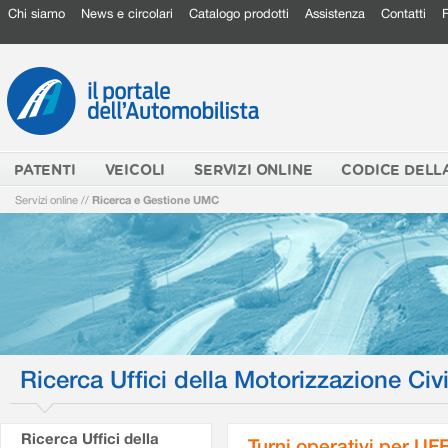
Chi siamo
News e circolari
Catalogo prodotti
Assistenza
Contatti
PATENTI
VEICOLI
SERVIZI ONLINE
CODICE DELL
Servizi online
//
Ricerca e Gestione UMC
Ricerca Uffici della Motorizzazione Civi
Ricerca Uffici della
Turni operativi per U