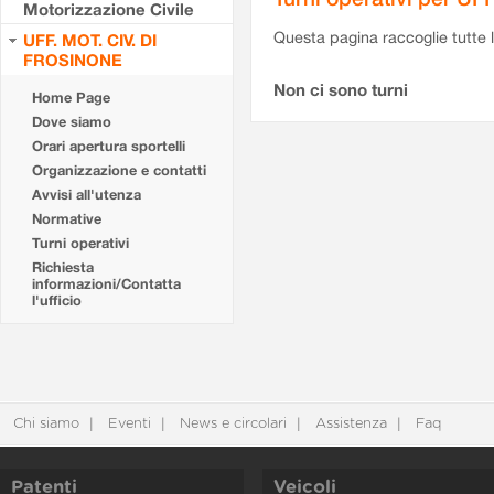
Motorizzazione Civile
Questa pagina raccoglie tutte le
UFF. MOT. CIV. DI
FROSINONE
Non ci sono turni
Home Page
Dove siamo
Orari apertura sportelli
Organizzazione e contatti
Avvisi all'utenza
Normative
Turni operativi
Richiesta
informazioni/Contatta
l'ufficio
Chi siamo
Eventi
News e circolari
Assistenza
Faq
Patenti
Veicoli