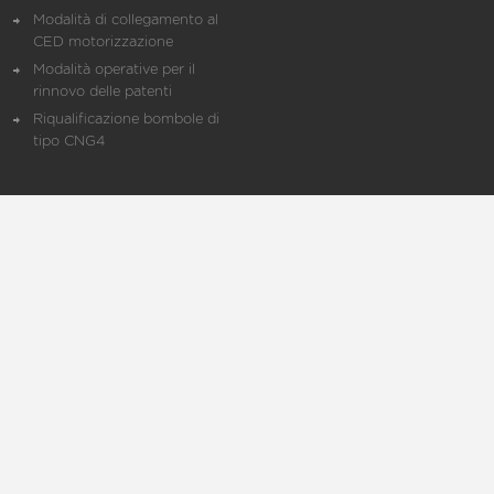
Modalità di collegamento al
CED motorizzazione
Modalità operative per il
rinnovo delle patenti
Riqualificazione bombole di
tipo CNG4