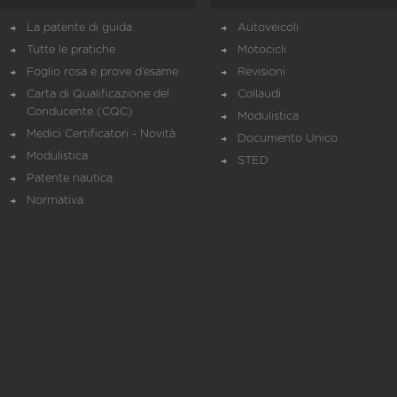
La patente di guida
Autoveicoli
Tutte le pratiche
Motocicli
Foglio rosa e prove d’esame
Revisioni
Carta di Qualificazione del
Collaudi
Conducente (CQC)
Modulistica
Medici Certificatori - Novità
Documento Unico
Modulistica
STED
Patente nautica
Normativa