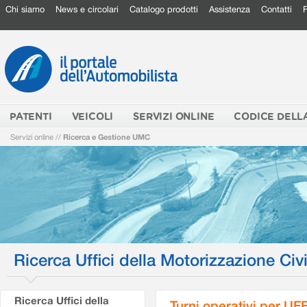
Chi siamo
News e circolari
Catalogo prodotti
Assistenza
Contatti
PATENTI
VEICOLI
SERVIZI ONLINE
CODICE DELL
Servizi online
//
Ricerca e Gestione UMC
Ricerca Uffici della Motorizzazione Civi
Ricerca Uffici della
Turni operativi per U