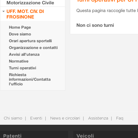
Motorizzazione Civile
Questa pagina raccoglie tutte le
UFF. MOT. CIV. DI
FROSINONE
Non ci sono turni
Home Page
Dove siamo
Orari apertura sportelli
Organizzazione e contatti
Avvisi all'utenza
Normative
Turni operativi
Richiesta
informazioni/Contatta
l'ufficio
Chi siamo
Eventi
News e circolari
Assistenza
Faq
Patenti
Veicoli