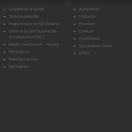
La patente di guida
Autoveicoli
Tutte le pratiche
Motocicli
Foglio rosa e prove d’esame
Revisioni
Carta di Qualificazione del
Collaudi
Conducente (CQC)
Modulistica
Medici Certificatori - Novità
Documento Unico
Modulistica
STED
Patente nautica
Normativa