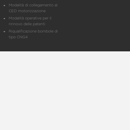
Modalità di collegamento al
CED motorizzazione
Modalità operative per il
rinnovo delle patenti
Riqualificazione bombole di
tipo CNG4