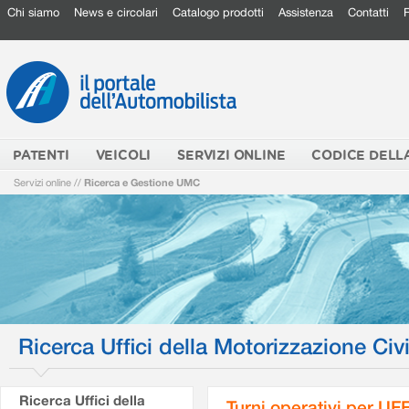
Chi siamo
News e circolari
Catalogo prodotti
Assistenza
Contatti
PATENTI
VEICOLI
SERVIZI ONLINE
CODICE DELL
Servizi online
//
Ricerca e Gestione UMC
Ricerca Uffici della Motorizzazione Civi
Ricerca Uffici della
Turni operativi per U