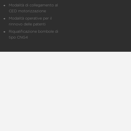
Modalità di collegamento al
CED motorizzazione
Modalità operative per il
rinnovo delle patenti
Riqualificazione bombole di
tipo CNG4