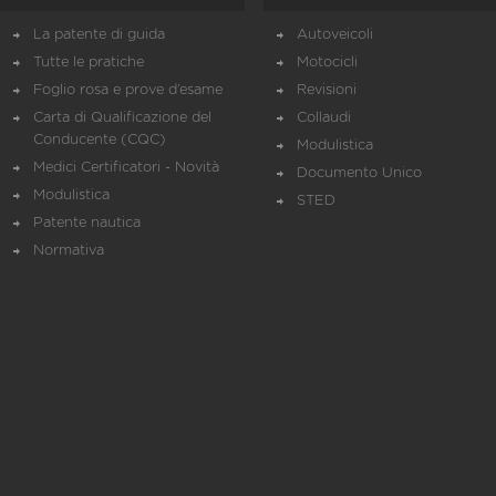
La patente di guida
Autoveicoli
Tutte le pratiche
Motocicli
Foglio rosa e prove d’esame
Revisioni
Carta di Qualificazione del
Collaudi
Conducente (CQC)
Modulistica
Medici Certificatori - Novità
Documento Unico
Modulistica
STED
Patente nautica
Normativa