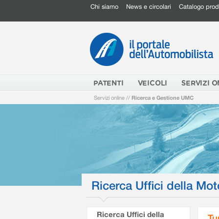
Chi siamo
News e circolari
Catalogo prod
PATENTI
VEICOLI
SERVIZI O
Servizi online
//
Ricerca e Gestione UMC
Ricerca Uffici della Mot
Ricerca Uffici della
Tu