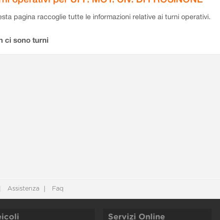
sta pagina raccoglie tutte le informazioni relative ai turni operativi.
 ci sono turni
Assistenza
Faq
icoli
Servizi Online