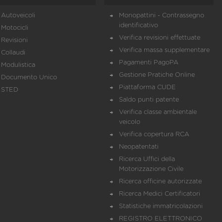
Autoveicoli
Monopattini - Contrassegno
identificativo
Motocicli
Verifica revisioni effettuate
Revisioni
Verifica massa supplementare
Collaudi
Pagamenti PagoPA
Modulistica
Gestione Pratiche Online
Documento Unico
Piattaforma CUDE
STED
Saldo punti patente
Verifica classe ambientale
veicolo
Verifica copertura RCA
Neopatentati
Ricerca Uffici della
Motorizzazione Civile
Ricerca officine autorizzate
Ricerca Medici Certificatori
Statistiche immatricolazioni
REGISTRO ELETTRONICO