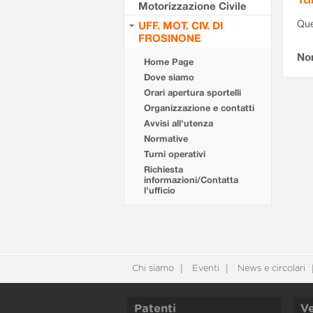
Motorizzazione Civile
Que
UFF. MOT. CIV. DI
FROSINONE
Non
Home Page
Dove siamo
Orari apertura sportelli
Organizzazione e contatti
Avvisi all'utenza
Normative
Turni operativi
Richiesta
informazioni/Contatta
l'ufficio
Chi siamo
Eventi
News e circolari
Patenti
Ve