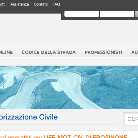
otti
Assistenza
Contatti
FAQ
NLINE
CODICE DELLA STRADA
PROFESSIONISTI
AU
orizzazione Civile
rni operativi per UFF. MOT. CIV. DI FROSINONE