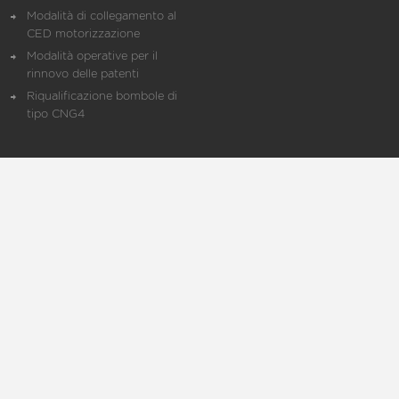
Modalità di collegamento al
CED motorizzazione
Modalità operative per il
rinnovo delle patenti
Riqualificazione bombole di
tipo CNG4