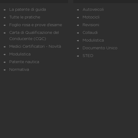
La patente di guida
Autoveicoli
Tutte le pratiche
Motocicli
Foglio rosa e prove d’esame
Revisioni
Carta di Qualificazione del
Collaudi
Conducente (CQC)
Modulistica
Medici Certificatori - Novità
Documento Unico
Modulistica
STED
Patente nautica
Normativa