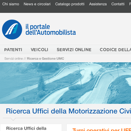
Chi siamo
News e circolari
Catalogo prodotti
Assistenza
Contatti
PATENTI
VEICOLI
SERVIZI ONLINE
CODICE DELL
Servizi online
//
Ricerca e Gestione UMC
Ricerca Uffici della Motorizzazione Civi
Ricerca Uffici della
Turni operativi per U