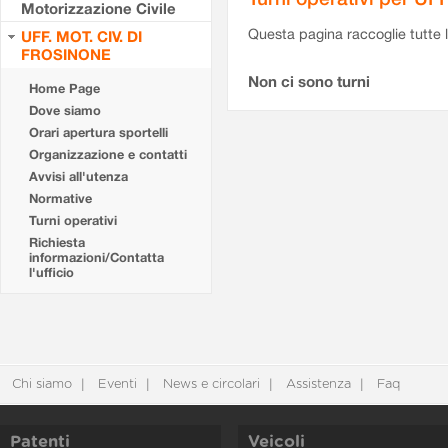
Motorizzazione Civile
Questa pagina raccoglie tutte le
UFF. MOT. CIV. DI
FROSINONE
Non ci sono turni
Home Page
Dove siamo
Orari apertura sportelli
Organizzazione e contatti
Avvisi all'utenza
Normative
Turni operativi
Richiesta
informazioni/Contatta
l'ufficio
Chi siamo
Eventi
News e circolari
Assistenza
Faq
Patenti
Veicoli