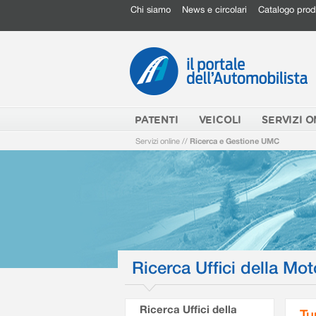
Chi siamo
News e circolari
Catalogo prod
PATENTI
VEICOLI
SERVIZI O
Servizi online
//
Ricerca e Gestione UMC
Ricerca Uffici della Mot
Ricerca Uffici della
Tu