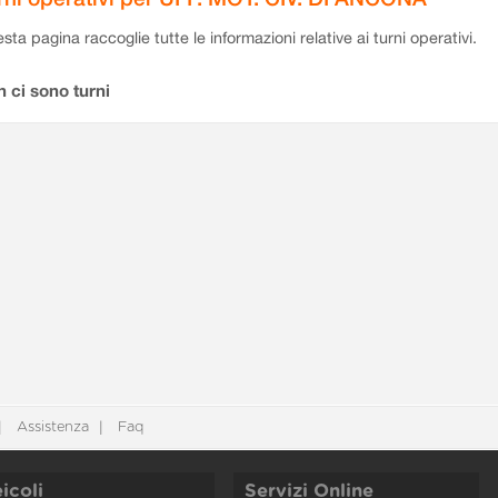
sta pagina raccoglie tutte le informazioni relative ai turni operativi.
 ci sono turni
Assistenza
Faq
icoli
Servizi Online