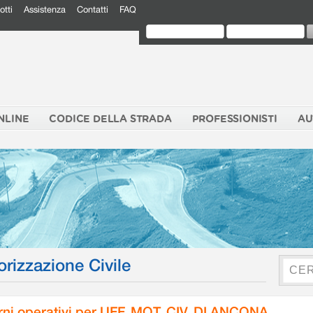
otti
Assistenza
Contatti
FAQ
NLINE
CODICE DELLA STRADA
PROFESSIONISTI
AU
orizzazione Civile
rni operativi per UFF. MOT. CIV. DI ANCONA