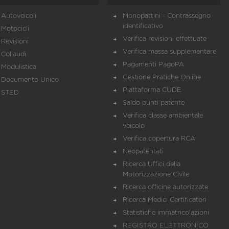
Autoveicoli
Monopattini - Contrassegno
identificativo
Motocicli
Verifica revisioni effettuate
Revisioni
Verifica massa supplementare
Collaudi
Pagamenti PagoPA
Modulistica
Gestione Pratiche Online
Documento Unico
Piattaforma CUDE
STED
Saldo punti patente
Verifica classe ambientale
veicolo
Verifica copertura RCA
Neopatentati
Ricerca Uffici della
Motorizzazione Civile
Ricerca officine autorizzate
Ricerca Medici Certificatori
Statistiche immatricolazioni
REGISTRO ELETTRONICO