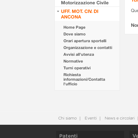
Motorizzazione Civile
Que
UFF. MOT. CIV. DI
ANCONA
Non
Home Page
Dove siamo
Orari apertura sportelli
Organizzazione e contatti
Avvisi all'utenza
Normative
Turni operativi
Richiesta
informazioni/Contatta
l'ufficio
Chi siamo
Eventi
News e circolari
Patenti
Ve