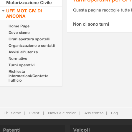
Motorizzazione Civile
Questa pagina raccoglie tutte le
UFF. MOT. CIV. DI
ANCONA
Non ci sono turni
Home Page
Dove siamo
Orari apertura sportelli
Organizzazione e contatti
Avvisi all'utenza
Normative
Turni operativi
Richiesta
informazioni/Contatta
l'ufficio
Chi siamo
Eventi
News e circolari
Assistenza
Faq
Patenti
Veicoli