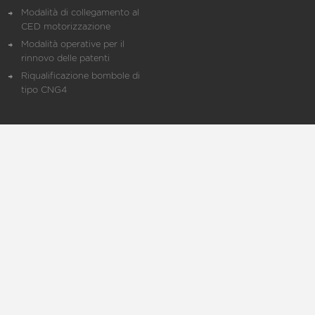
Modalità di collegamento al
CED motorizzazione
Modalità operative per il
rinnovo delle patenti
Riqualificazione bombole di
tipo CNG4