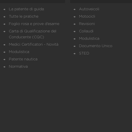
La patente di guida
Autoveicoli
Tutte le pratiche
Motocicli
Foglio rosa e prove d’esame
Revisioni
Carta di Qualificazione del
Collaudi
Conducente (CQC)
Modulistica
Medici Certificatori - Novità
Documento Unico
Modulistica
STED
Patente nautica
Normativa