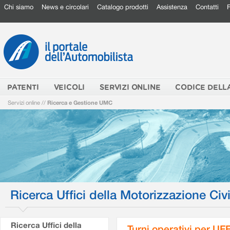
Chi siamo
News e circolari
Catalogo prodotti
Assistenza
Contatti
PATENTI
VEICOLI
SERVIZI ONLINE
CODICE DELL
Servizi online
//
Ricerca e Gestione UMC
Ricerca Uffici della Motorizzazione Civi
Ricerca Uffici della
Turni operativi per U